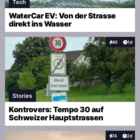
Tech
WaterCar EV: Von der Strasse
direkt ins Wasser
Artike
40
1d
Interaktionen
Stories
Kontrovers: Tempo 30 auf
Schweizer Hauptstrassen
Artike
74
2d
Interaktionen