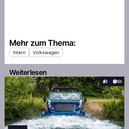
Mehr zum Thema:
Intern
Volkswagen
Weiterlesen
Artike
2
5h
Interaktionen