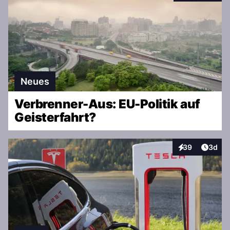
Neues
Verbrenner-Aus: EU-Politik auf
Geisterfahrt?
Artike
39
3d
Interaktionen