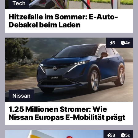
Tech
Hitzefalle im Sommer: E-Auto-
Debakel beim Laden
Artike
5
4d
Interaktionen
Nissan
1.25 Millionen Stromer: Wie
Nissan Europas E-Mobilität prägt
Artike
58
5d
Interaktionen