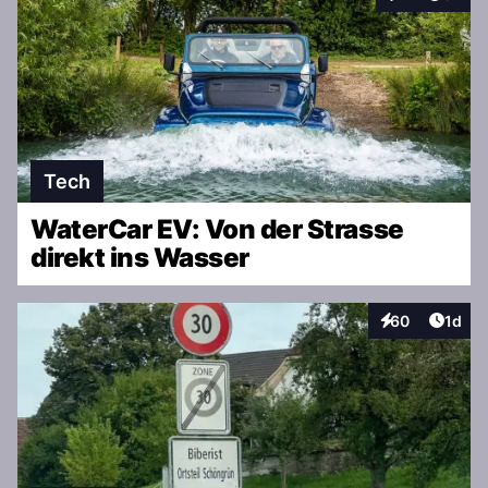
Interaktionen
Tech
WaterCar EV: Von der Strasse
direkt ins Wasser
Artike
60
1d
Interaktionen