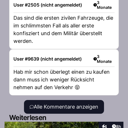
Artikel veröffent
3
User #2505 (nicht angemeldet)
Monate
Das sind die ersten zivilen Fahrzeuge, die
im schlimmsten Fall als aller erste
konfisziert und dem Militär überstellt
werden.
Artikel veröffent
3
User #9639 (nicht angemeldet)
Monate
Hab mir schon überlegt einen zu kaufen
dann muss ich weniger Rücksicht
nehmen auf den Verkehr 😝
Alle Kommentare anzeigen
Weiterlesen
Artike
4
8h