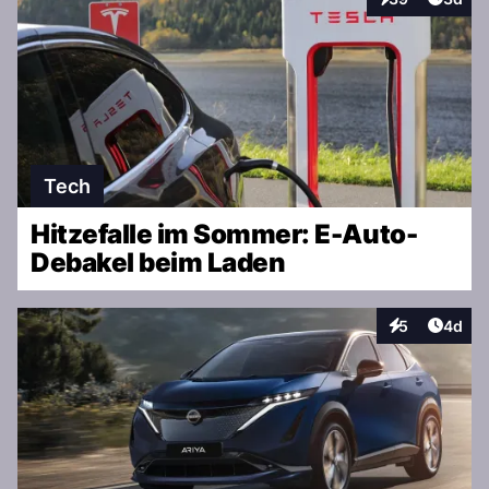
Interaktionen
Tech
Hitzefalle im Sommer: E-Auto-
Debakel beim Laden
Artike
5
4d
Interaktionen