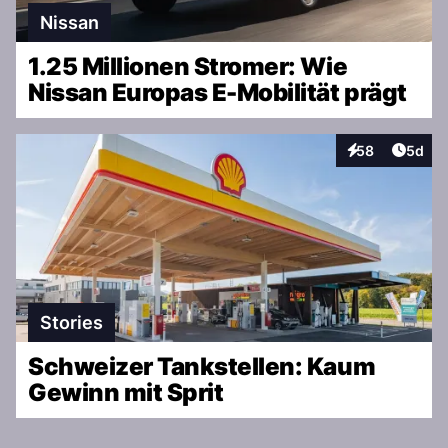
Nissan
1.25 Millionen Stromer: Wie
Nissan Europas E-Mobilität prägt
Artike
58
5d
Interaktionen
Stories
Schweizer Tankstellen: Kaum
Gewinn mit Sprit