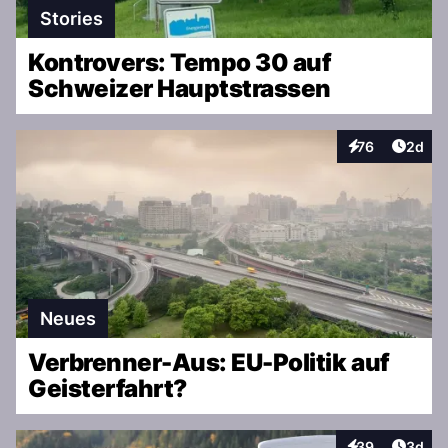
Stories
Kontrovers: Tempo 30 auf
Schweizer Hauptstrassen
Artike
76
2d
Interaktionen
Neues
Verbrenner-Aus: EU-Politik auf
Geisterfahrt?
Artike
39
3d