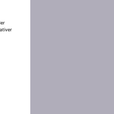
der
ativer