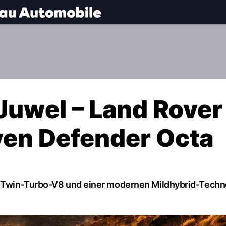
.
NAU.ch
uwel – Land Rover
iven Defender Octa
m Twin-Turbo-V8 und einer modernen Mildhybrid-Techn