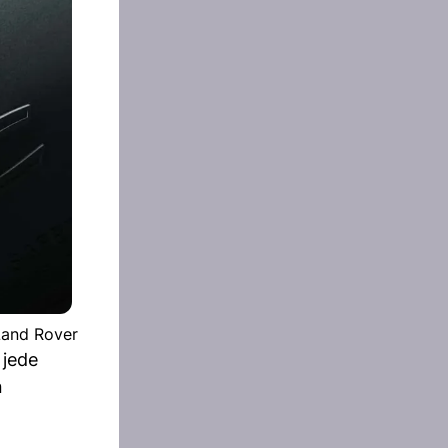
Land Rover
 jede
n