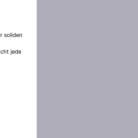
r soliden
cht jede