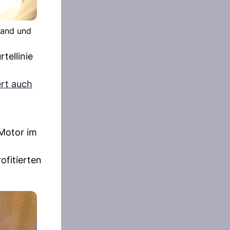
tand und
tellinie
ert auch
-Motor im
ofitierten