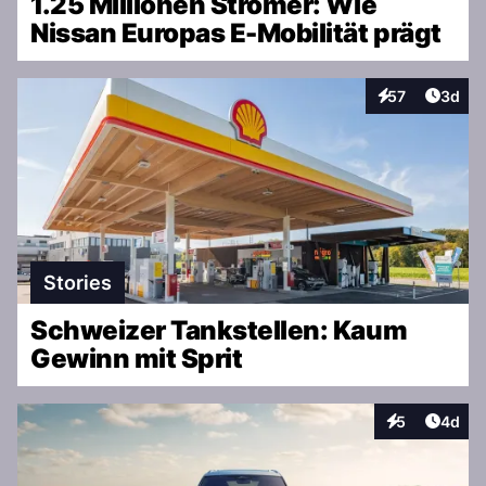
1.25 Millionen Stromer: Wie
Nissan Europas E-Mobilität prägt
Artike
57
3d
Interaktionen
Stories
Schweizer Tankstellen: Kaum
Gewinn mit Sprit
Artike
5
4d
Interaktionen