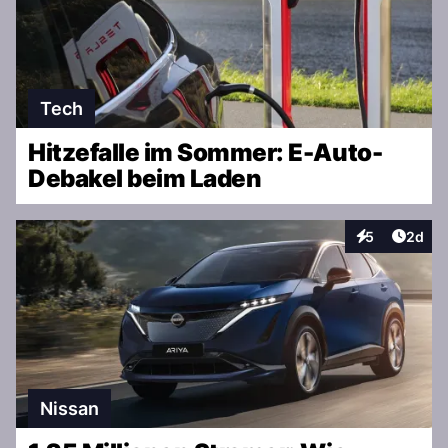
Tech
Hitzefalle im Sommer: E-Auto-
Debakel beim Laden
Artike
5
2d
Interaktionen
Nissan