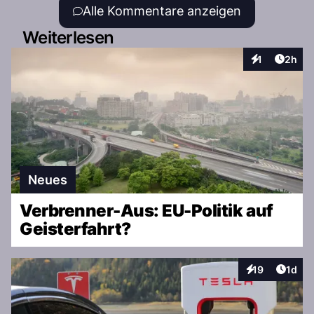
SEKTLERGEMEINDE FAST WAHNSINNIG!
Alle Kommentare anzeigen
Weiterlesen
Artike
1
2h
Interaktionen
Neues
Verbrenner-Aus: EU-Politik auf
Geisterfahrt?
Artike
19
1d
Interaktionen