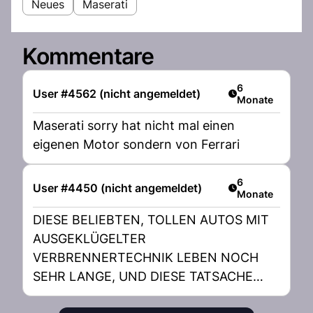
Neues
Maserati
Kommentare
Artikel veröffent
6
User #4562 (nicht angemeldet)
Monate
Maserati sorry hat nicht mal einen
eigenen Motor sondern von Ferrari
Artikel veröffent
6
User #4450 (nicht angemeldet)
Monate
DIESE BELIEBTEN, TOLLEN AUTOS MIT
AUSGEKLÜGELTER
VERBRENNERTECHNIK LEBEN NOCH
SEHR LANGE, UND DIESE TATSACHE
MACHT DIE BENEBELTE E-