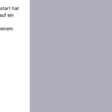
ustart hat
auf ein
 seinem