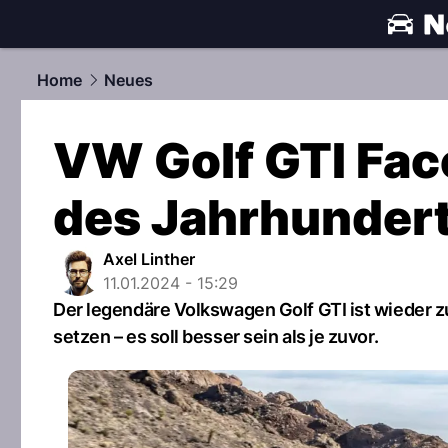
automobile
Home
Neues
VW Golf GTI Fac
des Jahrhundert
Axel Linther
11.01.2024 - 15:29
Der legendäre Volkswagen Golf GTI ist wieder 
setzen – es soll besser sein als je zuvor.