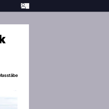
k
 Masstäbe