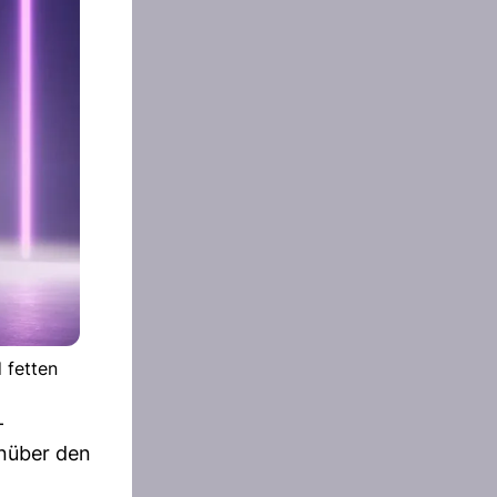
 fetten
-
enüber den