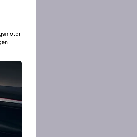
ngsmotor
gen