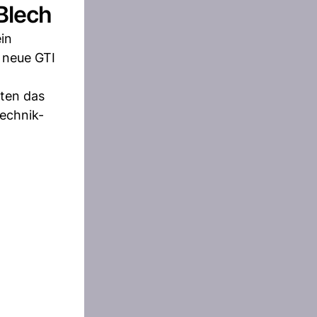
Blech
in
 neue GTI
oten das
echnik-