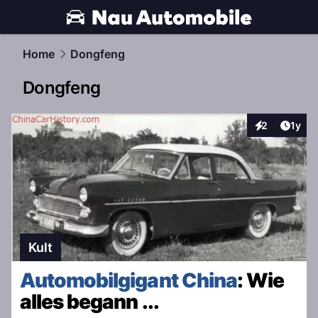
automobile.
NAU.ch
Home
Dongfeng
Dongfeng
Artike
2
1y
Interaktionen
Kult
Automobilgigant China
: Wie
alles begann ...