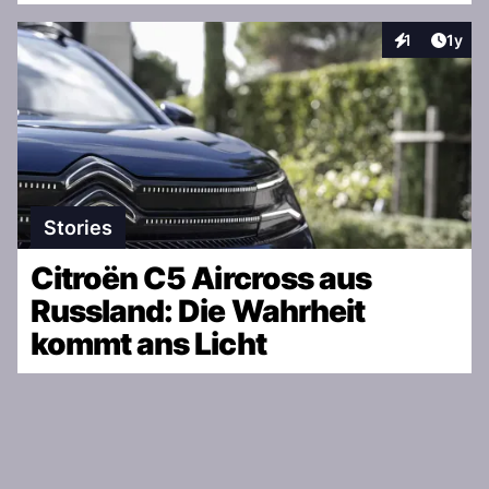
Artike
1
1y
Interaktionen
Stories
Citroën C5 Aircross aus
Russland: Die Wahrheit
kommt ans Licht