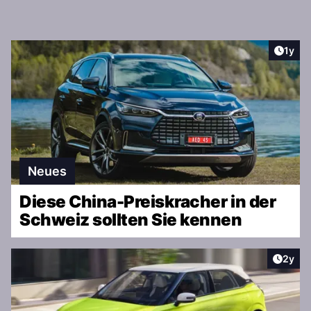
Artike
1y
Neues
Diese China-Preiskracher in der
Schweiz sollten Sie kennen
Artike
2y