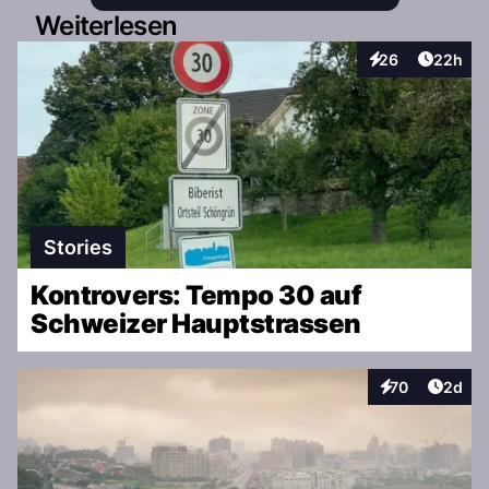
Weiterlesen
Artikel 
26
22h
Interaktionen
Stories
Kontrovers: Tempo 30 auf
Schweizer Hauptstrassen
Artike
70
2d
Interaktionen