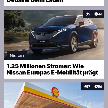
Debakel beim Laden
Artike
5
4d
Interaktionen
Nissan
1.25 Millionen Stromer: Wie
Nissan Europas E-Mobilität prägt
Artike
57
5d
Interaktionen