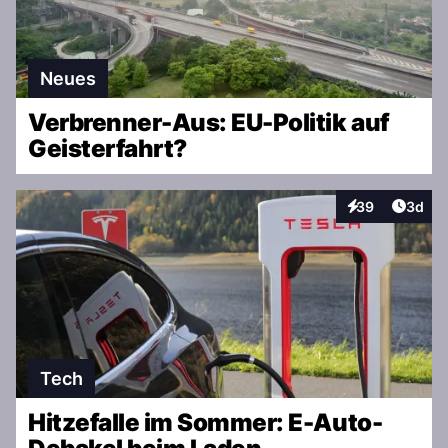
Neues
Verbrenner-Aus: EU-Politik auf
Geisterfahrt?
Artike
39
3d
Interaktionen
Tech
Hitzefalle im Sommer: E-Auto-