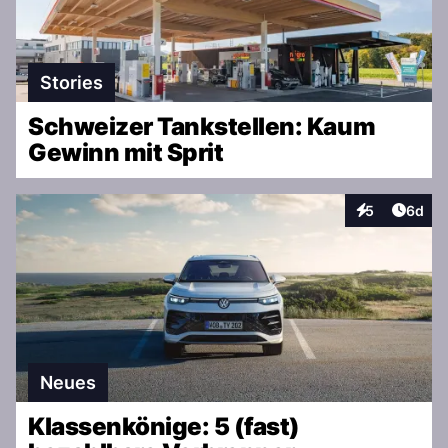
Stories
Schweizer Tankstellen: Kaum
Gewinn mit Sprit
Artike
5
6d
Interaktionen
Neues
Klassenkönige: 5 (fast)