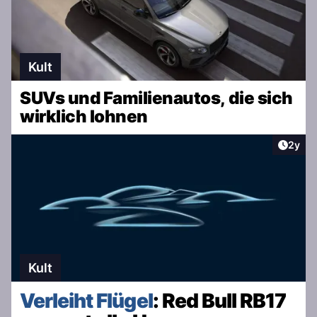
Kult
SUVs und Familienautos, die sich
wirklich lohnen
Artike
2y
Kult
Verleiht Flügel
: Red Bull RB17