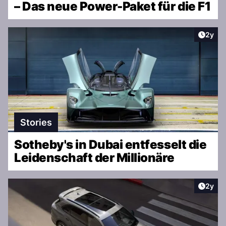
– Das neue Power-Paket für die F1
Artike
2y
Stories
Sotheby's in Dubai entfesselt die
Leidenschaft der Millionäre
Artike
2y