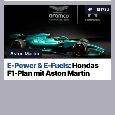
Artikel v
7
173d
Interaktionen
Aston Martin
E-Power & E-Fuels
: Hondas
F1-Plan mit Aston Martin