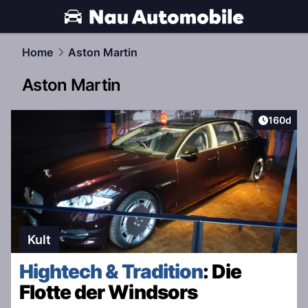
automobile.
NAU.ch
Home
Aston Martin
Aston Martin
Artikel v
160d
Kult
Hightech & Tradition
: Die
Flotte der Windsors