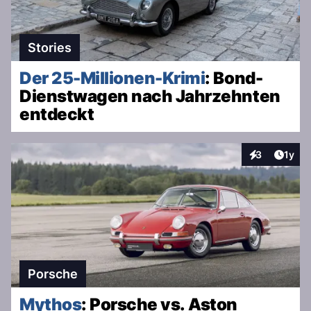
Stories
Der 25-Millionen-Krimi
: Bond-
Dienstwagen nach Jahrzehnten
entdeckt
Artike
3
1y
Interaktionen
Porsche
Mythos
: Porsche vs. Aston