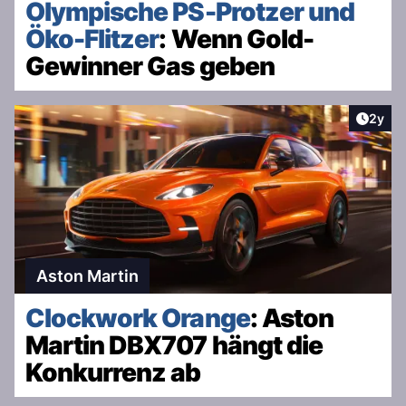
Olympische PS-Protzer und
Öko-Flitzer
: Wenn Gold-
Gewinner Gas geben
Artike
2y
Aston Martin
Clockwork Orange
: Aston
Martin DBX707 hängt die
Konkurrenz ab