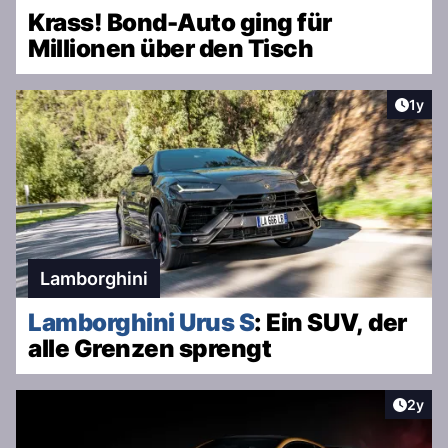
Krass! Bond-Auto ging für
Millionen über den Tisch
Artike
1y
Lamborghini
Lamborghini Urus S
: Ein SUV, der
alle Grenzen sprengt
Artike
2y