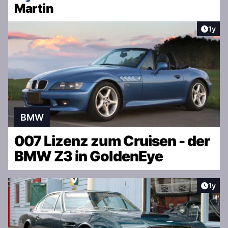
Martin
Artike
1y
BMW
007 Lizenz zum Cruisen - der
BMW Z3 in GoldenEye
Artike
1y