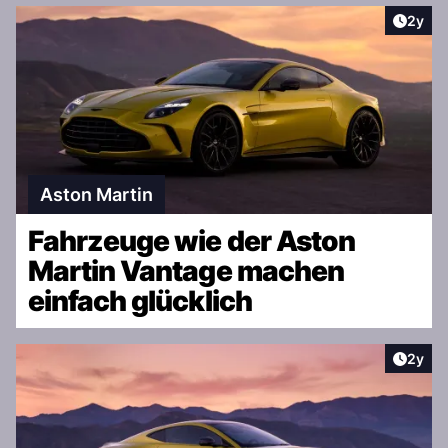
Artike
2y
Aston Martin
Fahrzeuge wie der Aston
Martin Vantage machen
einfach glücklich
Artike
2y