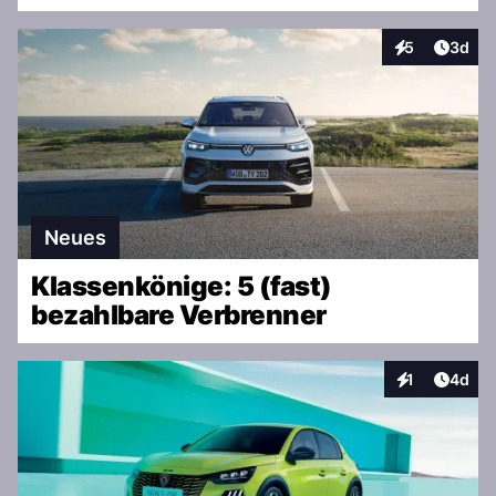
Artike
5
3d
Interaktionen
Neues
Klassenkönige: 5 (fast)
bezahlbare Verbrenner
Artike
1
4d
Interaktionen