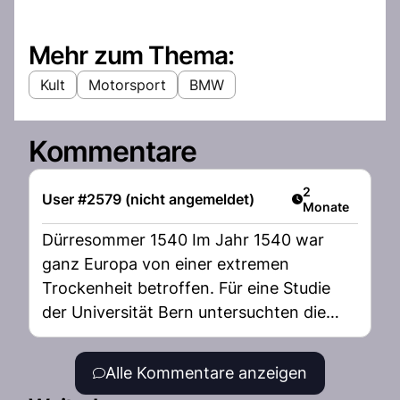
Mehr zum Thema:
Kult
Motorsport
BMW
Kommentare
Artikel veröffent
2
User #2579 (nicht angemeldet)
Monate
Dürresommer 1540 Im Jahr 1540 war
ganz Europa von einer extremen
Trockenheit betroffen. Für eine Studie
der Universität Bern untersuchten die
Forscher mehr als 300 historische
Dokumente aus mehreren europäischen
Alle Kommentare anzeigen
Staaten. Im Gebiet der heutigen Schweiz