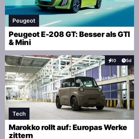
Peugeot
Peugeot E-208 GT: Besser als GTI
& Mini
Artike
10
5d
Interaktionen
Tech
Marokko rollt auf: Europas Werke
zittern