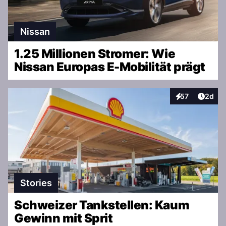
Nissan
1.25 Millionen Stromer: Wie
Nissan Europas E-Mobilität prägt
Artike
57
2d
Interaktionen
Stories
Schweizer Tankstellen: Kaum
Gewinn mit Sprit