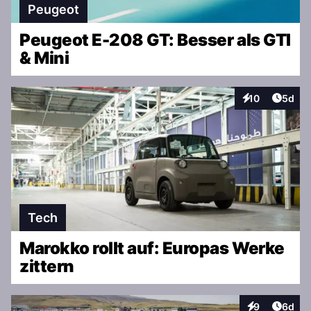
Peugeot
Peugeot E-208 GT: Besser als GTI
& Mini
Artike
10
5d
Interaktionen
Tech
Marokko rollt auf: Europas Werke
zittern
Artike
9
6d