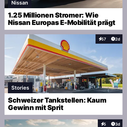
Nissan
1.25 Millionen Stromer: Wie
Nissan Europas E-Mobilität prägt
Artike
57
2d
Interaktionen
Stories
Schweizer Tankstellen: Kaum
Gewinn mit Sprit
Artike
5
3d
Interaktionen