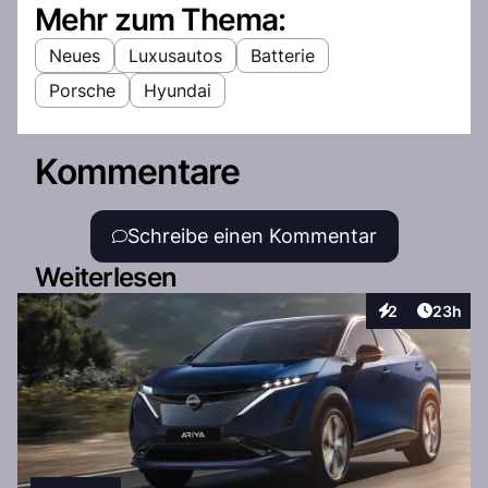
Mehr zum Thema:
Neues
Luxusautos
Batterie
Porsche
Hyundai
Kommentare
Schreibe einen Kommentar
Weiterlesen
Artikel 
2
23h
Interaktionen