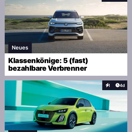
Neues
Klassenkönige: 5 (fast)
bezahlbare Verbrenner
Artike
1
4d
Interaktionen