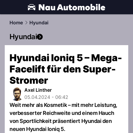
automobile.
NAU.ch
Home
Hyundai
Hyundai
Hyundai Ioniq 5 – Mega-
Facelift für den Super-
Stromer
Axel Linther
05.04.2024 - 06:42
Weit mehr als Kosmetik – mit mehr Leistung,
verbesserter Reichweite und einem Hauch
von Sportlichkeit präsentiert Hyundai den
neuen Hyundai Ioniq 5.