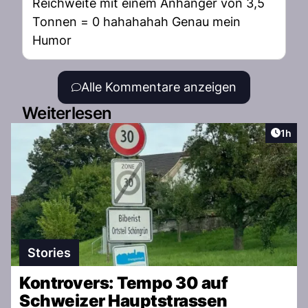
Reichweite mit einem Anhänger von 3,5
Tonnen = 0 hahahahah Genau mein
Humor
Alle Kommentare anzeigen
Weiterlesen
Artike
1h
Stories
Kontrovers: Tempo 30 auf
Schweizer Hauptstrassen