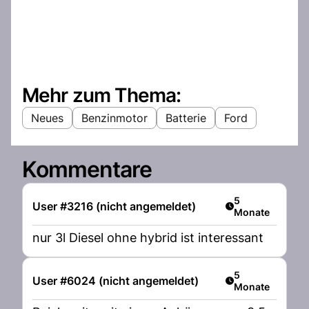
Mehr zum Thema:
Neues
Benzinmotor
Batterie
Ford
Kommentare
Artikel veröffent
5
User #3216 (nicht angemeldet)
Monate
nur 3l Diesel ohne hybrid ist interessant
Artikel veröffent
5
User #6024 (nicht angemeldet)
Monate