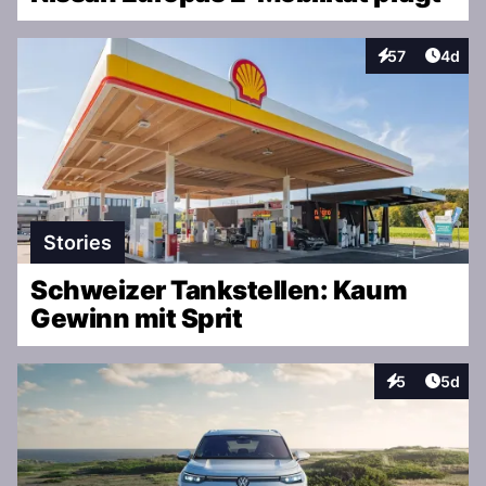
Artike
57
4d
Interaktionen
Stories
Schweizer Tankstellen: Kaum
Gewinn mit Sprit
Artike
5
5d
Interaktionen