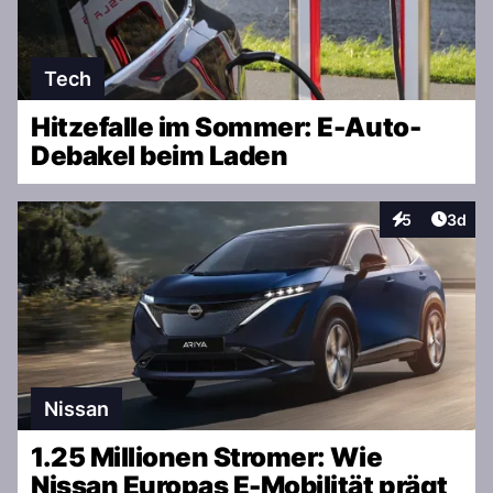
Tech
Hitzefalle im Sommer: E-Auto-
Debakel beim Laden
Artike
5
3d
Interaktionen
Nissan
1.25 Millionen Stromer: Wie
Nissan Europas E-Mobilität prägt