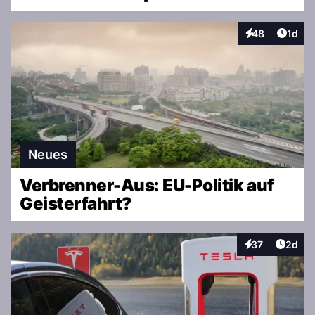
Artike
48
1d
Interaktionen
Neues
Verbrenner-Aus: EU-Politik auf
Geisterfahrt?
Artike
37
2d
Interaktionen