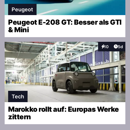
Peugeot
Peugeot E-208 GT: Besser als GTI
& Mini
Artike
10
5d
Interaktionen
Tech
Marokko rollt auf: Europas Werke
zittern