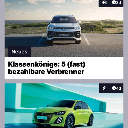
Artike
5
3d
Interaktionen
Neues
Klassenkönige: 5 (fast)
bezahlbare Verbrenner
Artike
1
4d
Interaktionen