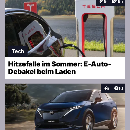
Artikel
19
19h
Interaktionen
Tech
Hitzefalle im Sommer: E-Auto-
Debakel beim Laden
Artike
5
1d
Interaktionen