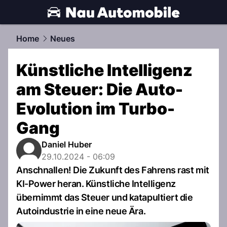
automobile.
NAU.ch
Home
Neues
Künstliche Intelligenz
am Steuer: Die Auto-
Evolution im Turbo-
Gang
Daniel Huber
29.10.2024 - 06:09
Anschnallen! Die Zukunft des Fahrens rast mit
KI-Power heran. Künstliche Intelligenz
übernimmt das Steuer und katapultiert die
Autoindustrie in eine neue Ära.