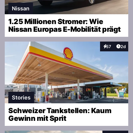
Nissan
1.25 Millionen Stromer: Wie
Nissan Europas E-Mobilität prägt
Artike
57
2d
Interaktionen
Stories
Schweizer Tankstellen: Kaum
Gewinn mit Sprit