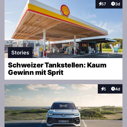
Artike
57
3d
Interaktionen
Stories
Schweizer Tankstellen: Kaum
Gewinn mit Sprit
Artike
5
4d
Interaktionen