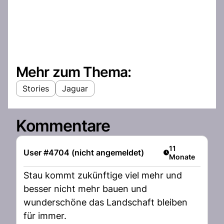
Mehr zum Thema:
Stories
Jaguar
Kommentare
Artikel veröffent
11
User #4704 (nicht angemeldet)
Monate
Stau kommt zukünftige viel mehr und
besser nicht mehr bauen und
wunderschöne das Landschaft bleiben
für immer.