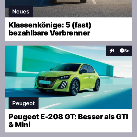
Neues
Klassenkönige: 5 (fast)
bezahlbare Verbrenner
Artike
1
5d
Interaktionen
Peugeot
Peugeot E-208 GT: Besser als GTI
& Mini