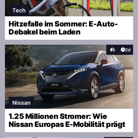
Tech
Hitzefalle im Sommer: E-Auto-
Debakel beim Laden
Artike
5
2d
Interaktionen
Nissan
1.25 Millionen Stromer: Wie
Nissan Europas E-Mobilität prägt