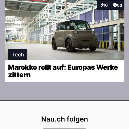
Artike
10
6d
Interaktionen
Tech
Marokko rollt auf: Europas Werke
zittern
Footer
Nau.ch folgen