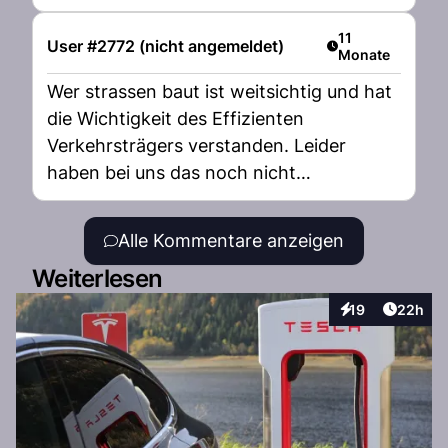
Artikel veröffent
11
User #2772 (nicht angemeldet)
Monate
Wer strassen baut ist weitsichtig und hat
die Wichtigkeit des Effizienten
Verkehrsträgers verstanden. Leider
haben bei uns das noch nicht
verstanden.
Alle Kommentare anzeigen
Weiterlesen
Artikel 
19
22h
Interaktionen