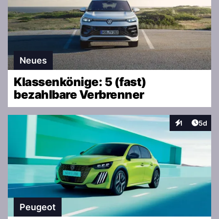
Neues
Klassenkönige: 5 (fast)
bezahlbare Verbrenner
Artike
1
5d
Interaktionen
Peugeot