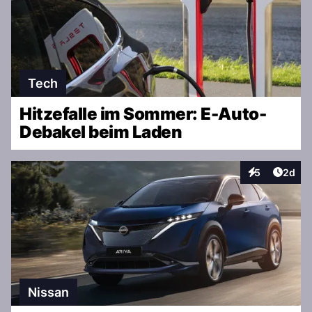
Tech
Hitzefalle im Sommer: E-Auto-
Debakel beim Laden
Artike
5
2d
Interaktionen
Nissan