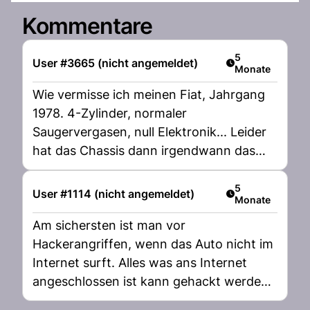
Kommentare
Artikel veröffent
5
User #3665 (nicht angemeldet)
Monate
Wie vermisse ich meinen Fiat, Jahrgang
1978. 4-Zylinder, normaler
Saugervergasen, null Elektronik... Leider
hat das Chassis dann irgendwann das
Zeitliche gesegnet. Trotzdem ist man
damals ohne den ganzen Technik-
Artikel veröffent
5
User #1114 (nicht angemeldet)
Monate
Schnik-Schnak auch von A nach B
gekommen. Und dies erst noch extrem
Am sichersten ist man vor
billig!
Hackerangriffen, wenn das Auto nicht im
Internet surft. Alles was ans Internet
angeschlossen ist kann gehackt werden
und wird gehackt.