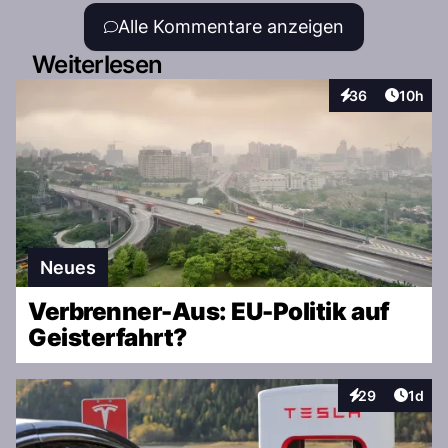
Alle Kommentare anzeigen
Weiterlesen
Artikel
36
10h
Interaktionen
Neues
Verbrenner-Aus: EU-Politik auf
Geisterfahrt?
Artike
29
1d
Interaktionen