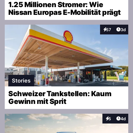
1.25 Millionen Stromer: Wie
Nissan Europas E-Mobilität prägt
Artike
57
3d
Interaktionen
Stories
Schweizer Tankstellen: Kaum
Gewinn mit Sprit
Artike
5
4d
Interaktionen