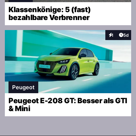
Klassenkönige: 5 (fast)
bezahlbare Verbrenner
Artike
1
5d
Interaktionen
Peugeot
Peugeot E-208 GT: Besser als GTI
& Mini