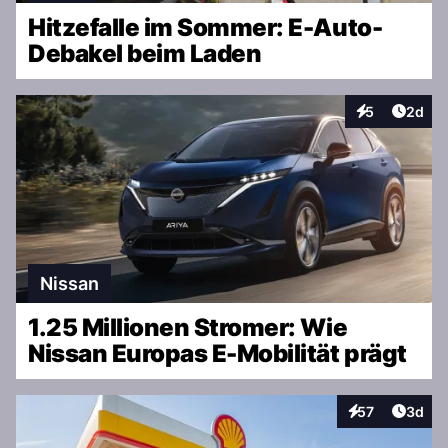
Hitzefalle im Sommer: E-Auto-
Debakel beim Laden
Artike
5
2d
Interaktionen
Nissan
1.25 Millionen Stromer: Wie
Nissan Europas E-Mobilität prägt
Artike
57
3d
Interaktionen