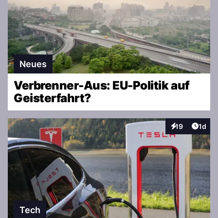
Neues
Verbrenner-Aus: EU-Politik auf
Geisterfahrt?
Artike
19
1d
Interaktionen
Tech