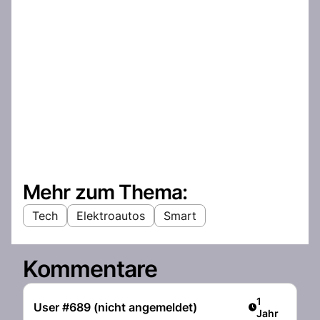
Mehr zum Thema:
Tech
Elektroautos
Smart
Kommentare
Artikel veröff
1
User #689 (nicht angemeldet)
Jahr