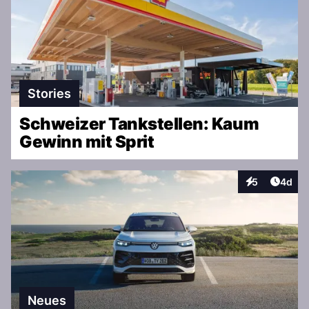
Stories
Schweizer Tankstellen: Kaum
Gewinn mit Sprit
Artike
5
4d
Interaktionen
Neues