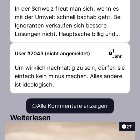
In der Schweiz freut man sich, wenn es
mit der Umwelt schnell bachab geht. Bei
Ignoranten verkaufen sich bessere
Lösungen nicht. Hauptsache billig und
immer nur an sich selbst denken. Ich ich
ich, es ist zum davonlaufen!
Artikel veröff
1
User #2043 (nicht angemeldet)
Jahr
Um wirklich nachhaltig zu sein, dürfen sie
einfach kein minus machen. Alles andere
ist ideologisch.
Alle Kommentare anzeigen
Weiterlesen
Artikel
27'