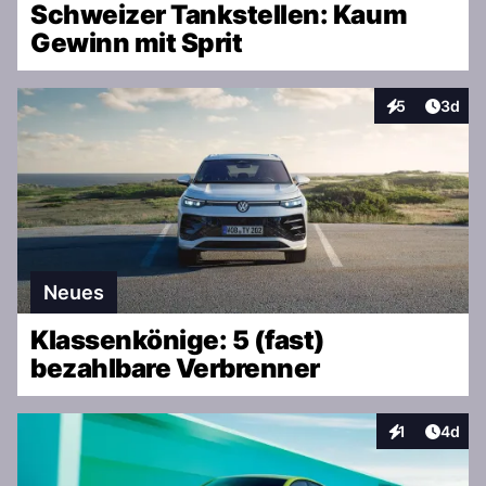
Schweizer Tankstellen: Kaum
Gewinn mit Sprit
Artike
5
3d
Interaktionen
Neues
Klassenkönige: 5 (fast)
bezahlbare Verbrenner
Artike
1
4d
Interaktionen