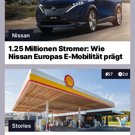
Nissan
1.25 Millionen Stromer: Wie
Nissan Europas E-Mobilität prägt
Artike
57
2d
Interaktionen
Stories