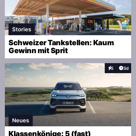
Stories
Schweizer Tankstellen: Kaum
Gewinn mit Sprit
Artike
5
3d
Interaktionen
Neues
Klassenkönige: 5 (fast)