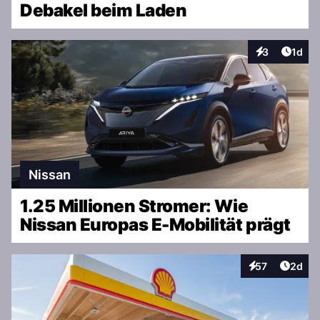
Debakel beim Laden
Artike
3
1d
Interaktionen
Nissan
1.25 Millionen Stromer: Wie
Nissan Europas E-Mobilität prägt
Artike
57
2d
Interaktionen