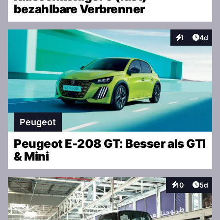
bezahlbare Verbrenner
Artike
1
4d
Interaktionen
Peugeot
Peugeot E-208 GT: Besser als GTI
& Mini
Artike
10
5d
Interaktionen