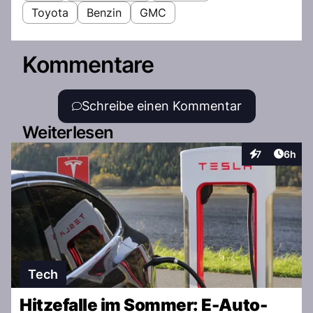
Toyota
Benzin
GMC
Kommentare
Schreibe einen Kommentar
Weiterlesen
Artike
7
6h
Interaktionen
Tech
Hitzefalle im Sommer: E-Auto-