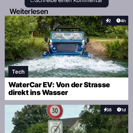
Schreibe einen Kommentar
Weiterlesen
Artike
2
4h
Interaktionen
Tech
WaterCar EV: Von der Strasse
direkt ins Wasser
Artike
38
1d
Interaktionen