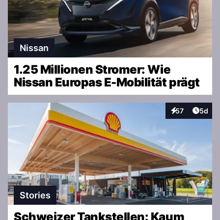
Nissan
1.25 Millionen Stromer: Wie
Nissan Europas E-Mobilität prägt
Artike
57
5d
Interaktionen
Stories
Schweizer Tankstellen: Kaum