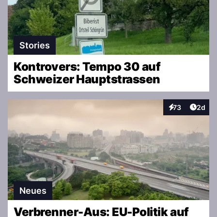
Stories
Kontrovers: Tempo 30 auf
Schweizer Hauptstrassen
Artike
73
2d
Interaktionen
Neues
Verbrenner-Aus: EU-Politik auf