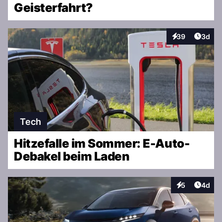
Geisterfahrt?
Artike
39
3d
Interaktionen
Tech
Hitzefalle im Sommer: E-Auto-
Debakel beim Laden
Artike
5
4d
Interaktionen