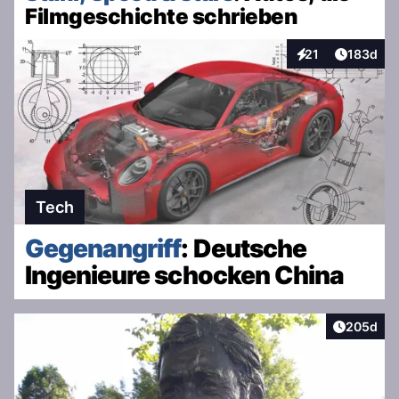
Filmgeschichte schrieben
Artikel v
21
183d
Interaktionen
Tech
Gegenangriff
: Deutsche
Ingenieure schocken China
Artikel v
205d