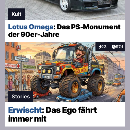
Kult
Lotus Omega
: Das PS-Monument
der 90er-Jahre
Artikel
23
97d
Interaktionen
Stories
Erwischt
: Das Ego fährt
immer mit