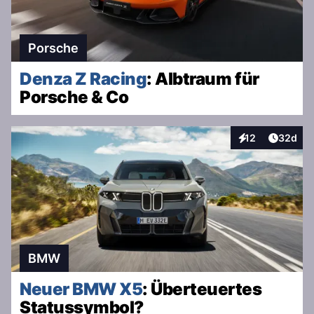
Porsche
Denza Z Racing
: Albtraum für
Porsche & Co
Artikel 
12
32d
Interaktionen
BMW
Neuer BMW X5
: Überteuertes
Statussymbol?