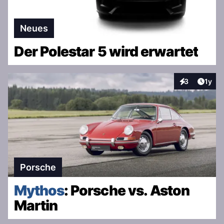
Neues
Der Polestar 5 wird erwartet
Artike
3
1y
Interaktionen
Porsche
Mythos
: Porsche vs. Aston
Martin