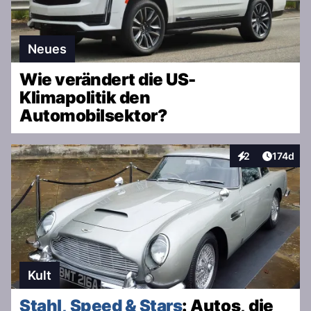
Neues
Wie verändert die US-
Klimapolitik den
Automobilsektor?
Artikel v
2
174d
Interaktionen
Kult
Stahl, Speed & Stars
: Autos, die