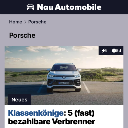
automobile.
NAU.ch
Home
Porsche
Porsche
Artike
5
5d
Interaktionen
Neues
Klassenkönige
: 5 (fast)
bezahlbare Verbrenner