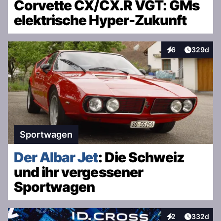
Corvette CX/CX.R VGT: GMs
elektrische Hyper-Zukunft
Artikel v
6
329d
Interaktionen
Sportwagen
Der Albar Jet
: Die Schweiz
und ihr vergessener
Sportwagen
Artikel v
2
332d
Interaktionen