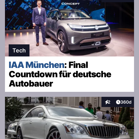
Tech
IAA München
: Final
Countdown für deutsche
Autobauer
Artikel v
2
360d
Interaktionen