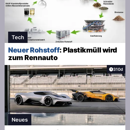
Tech
Neuer Rohstoff
: Plastikmüll wird
zum Rennauto
Artikel v
310d
Neues