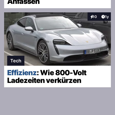
Anfassen
Artike
10
1y
Interaktionen
Tech
Effizienz
: Wie 800-Volt
Ladezeiten verkürzen