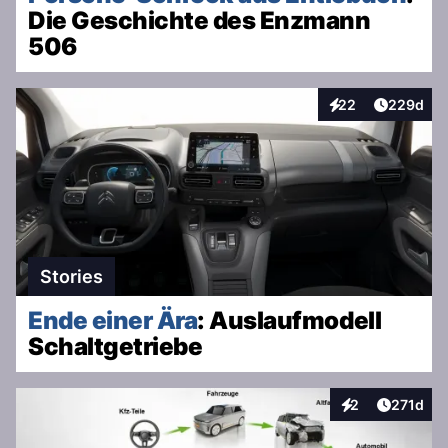
Die Geschichte des Enzmann
506
Artikel v
22
229d
Interaktionen
Stories
Ende einer Ära
: Auslaufmodell
Schaltgetriebe
Artikel v
2
271d
Interaktionen