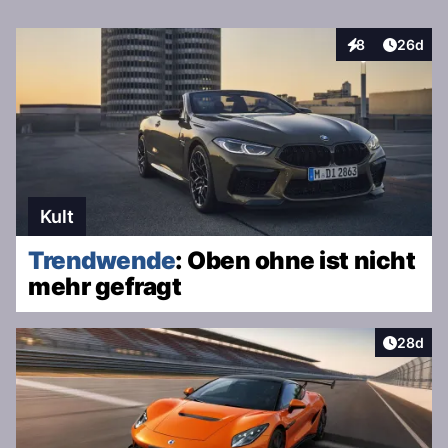
Artikel 
8
26d
Interaktionen
Kult
Trendwende
: Oben ohne ist nicht
mehr gefragt
Artikel 
28d