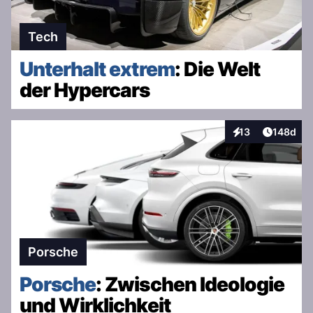
Tech
Unterhalt extrem
: Die Welt
der Hypercars
Artikel v
13
148d
Interaktionen
Porsche
Porsche
: Zwischen Ideologie
und Wirklichkeit