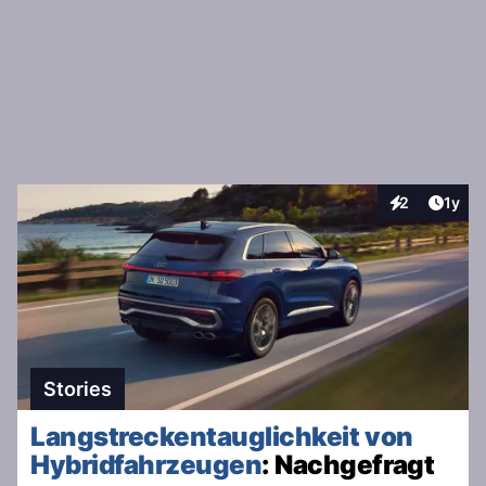
Artike
2
1y
Interaktionen
Stories
Langstreckentauglichkeit von
Hybridfahrzeugen
: Nachgefragt