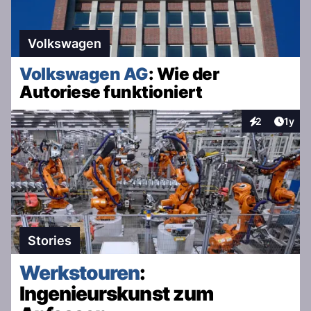
Volkswagen
Volkswagen AG
: Wie der
Autoriese funktioniert
Artike
2
1y
Interaktionen
Stories
Werkstouren
:
Ingenieurskunst zum