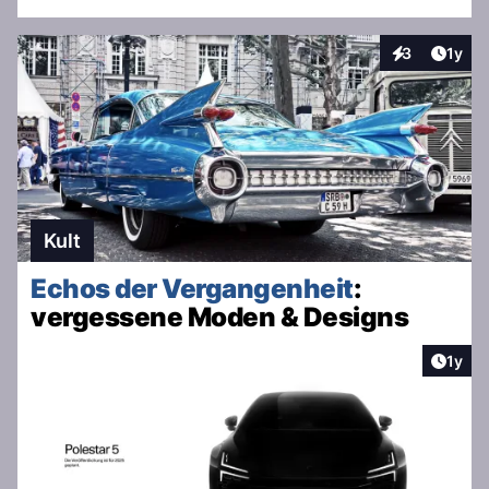
Artike
3
1y
Interaktionen
Kult
Echos der Vergangenheit
:
vergessene Moden & Designs
Artike
1y