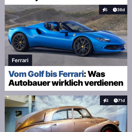
Artikel 
5
36d
Interaktionen
Ferrari
Vom Golf bis Ferrari
: Was
Autobauer wirklich verdienen
Artikel
3
71d
Interaktionen