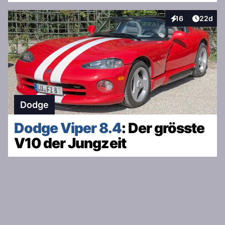
Artikel 
16
22d
Interaktionen
Dodge
Dodge Viper 8.4
: Der grösste
V10 der Jungzeit