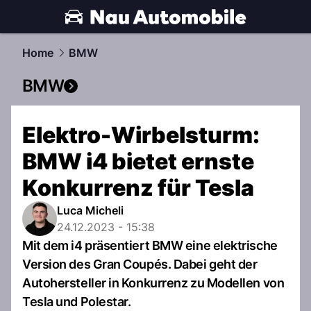
automobile.
NAU.ch
Home
BMW
BMW
Elektro-Wirbelsturm:
BMW i4 bietet ernste
Konkurrenz für Tesla
Luca Micheli
24.12.2023 - 15:38
Mit dem i4 präsentiert BMW eine elektrische
Version des Gran Coupés. Dabei geht der
Autohersteller in Konkurrenz zu Modellen von
Tesla und Polestar.