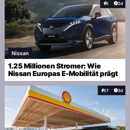
Artike
5
2d
Interaktionen
Nissan
1.25 Millionen Stromer: Wie
Nissan Europas E-Mobilität prägt
Artike
57
3d
Interaktionen