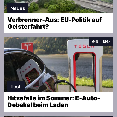
Neues
Verbrenner-Aus: EU-Politik auf
Geisterfahrt?
Artike
19
1d
Interaktionen
Tech
Hitzefalle im Sommer: E-Auto-
Debakel beim Laden