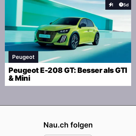
Artike
1
5d
Interaktionen
Peugeot
Peugeot E-208 GT: Besser als GTI
& Mini
Footer
Nau.ch folgen