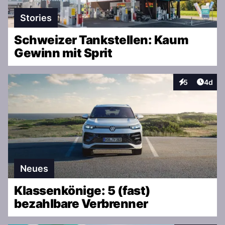
Stories
Schweizer Tankstellen: Kaum
Gewinn mit Sprit
Artike
5
4d
Interaktionen
Neues
Klassenkönige: 5 (fast)
bezahlbare Verbrenner