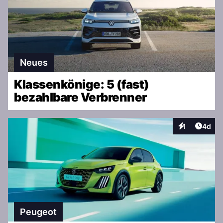
Neues
Klassenkönige: 5 (fast)
bezahlbare Verbrenner
Artike
1
4d
Interaktionen
Peugeot