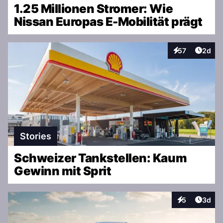
1.25 Millionen Stromer: Wie
Nissan Europas E-Mobilität prägt
Artike
57
2d
Interaktionen
Stories
Schweizer Tankstellen: Kaum
Gewinn mit Sprit
Artike
5
3d
Interaktionen