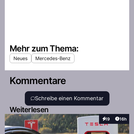
Mehr zum Thema:
Neues
Mercedes-Benz
Kommentare
Schreibe einen Kommentar
Weiterlesen
Artikel
19
16h
Interaktionen