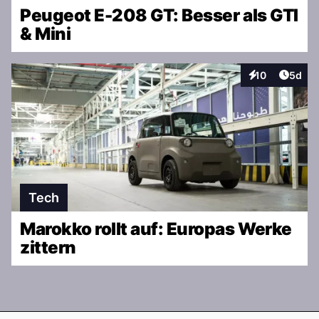
Peugeot E-208 GT: Besser als GTI
& Mini
Artike
10
5d
Interaktionen
Tech
Marokko rollt auf: Europas Werke
zittern