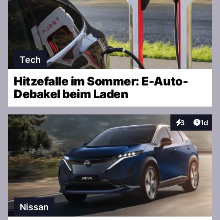
Tech
Hitzefalle im Sommer: E-Auto-
Debakel beim Laden
Artike
3
1d
Interaktionen
Nissan