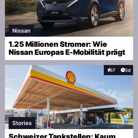
Nissan
1.25 Millionen Stromer: Wie
Nissan Europas E-Mobilität prägt
Artike
57
2d
Interaktionen
Stories
Schweizer Tankstellen: Kaum