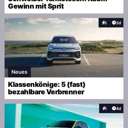
Gewinn mit Sprit
Artike
5
3d
Interaktionen
Neues
Klassenkönige: 5 (fast)
bezahlbare Verbrenner
Artike
1
4d
Interaktionen