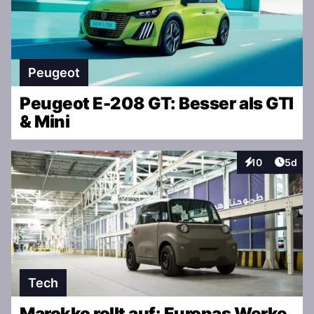
Peugeot
Peugeot E-208 GT: Besser als GTI
& Mini
Artike
10
5d
Interaktionen
Tech
Marokko rollt auf: Europas Werke