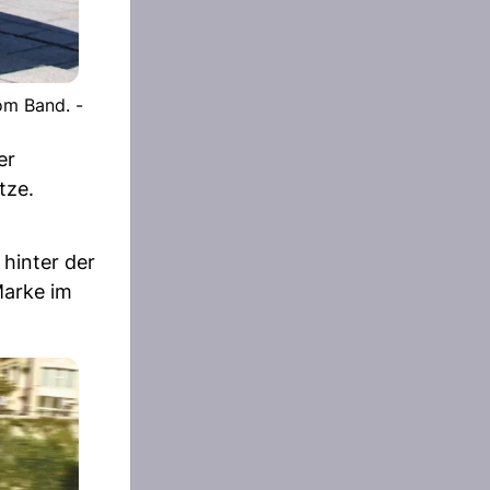
om Band. -
er
tze.
hinter der
Marke im