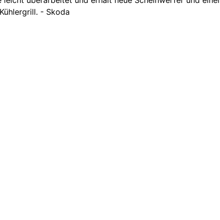
 leicht überarbeitet und erhält neue Scheinwerfer und eine
Kühlergrill. - Skoda