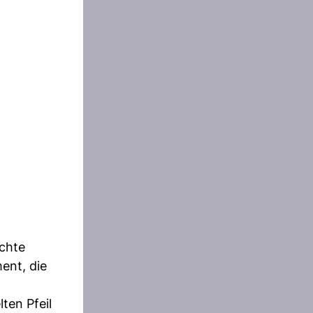
ichte
ent, die
ten Pfeil