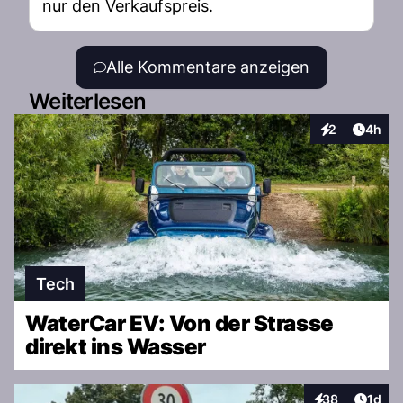
nur den Verkaufspreis.
Alle Kommentare anzeigen
Weiterlesen
Artike
2
4h
Interaktionen
Tech
WaterCar EV: Von der Strasse
direkt ins Wasser
Artike
38
1d