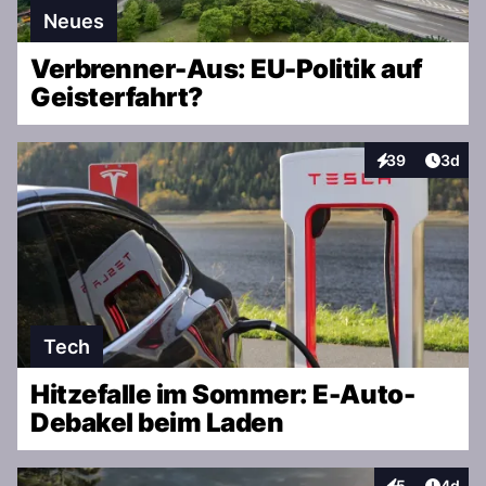
Neues
Verbrenner-Aus: EU-Politik auf
Geisterfahrt?
Artike
39
3d
Interaktionen
Tech
Hitzefalle im Sommer: E-Auto-
Debakel beim Laden
Artike
5
4d