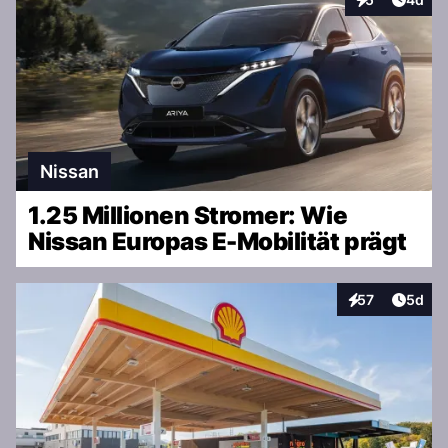
Interaktionen
Nissan
1.25 Millionen Stromer: Wie
Nissan Europas E-Mobilität prägt
Artike
57
5d
Interaktionen