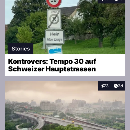
Interaktionen
Stories
Kontrovers: Tempo 30 auf
Schweizer Hauptstrassen
Artike
73
2d
Interaktionen