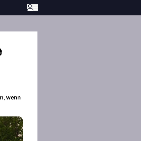
e
en, wenn