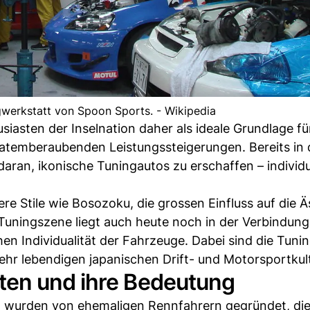
ngwerkstatt von Spoon Sports. - Wikipedia
iasten der Inselnation daher als ideale Grundlage fü
 atemberaubenden Leistungssteigerungen. Bereits in
ran, ikonische Tuningautos zu erschaffen – individu
re Stile wie Bosozoku, die grossen Einfluss auf die Ä
Tuningszene liegt auch heute noch in der Verbindung
en Individualität der Fahrzeuge. Dabei sind die Tuni
sehr lebendigen japanischen Drift- und Motorsportkult
ten und ihre Bedeutung
wurden von ehemaligen Rennfahrern gegründet, die