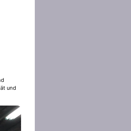
nd
tät und