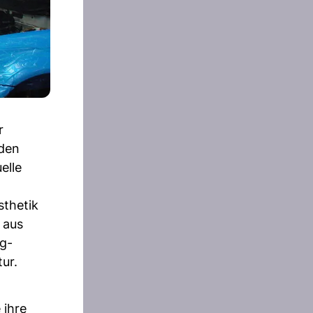
r
 den
elle
sthetik
 aus
ng-
ur.
 ihre