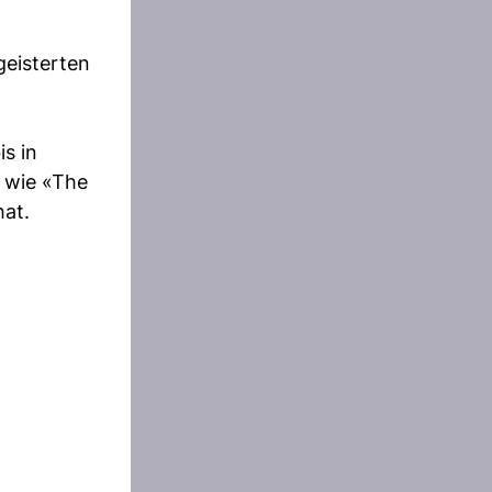
geisterten
s in
n wie «The
hat.