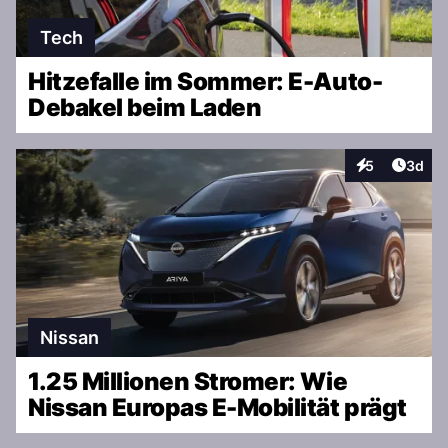
Tech
Hitzefalle im Sommer: E-Auto-
Debakel beim Laden
Artike
5
3d
Interaktionen
Nissan
1.25 Millionen Stromer: Wie
Nissan Europas E-Mobilität prägt