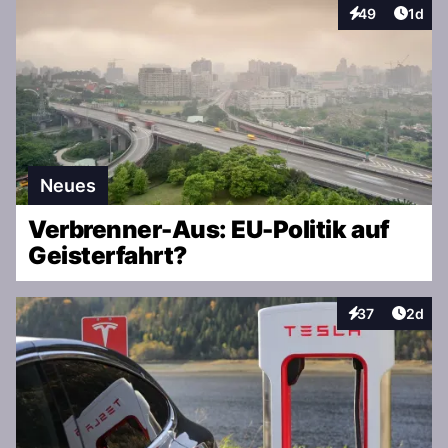
Artike
49
1d
Interaktionen
Neues
Verbrenner-Aus: EU-Politik auf
Geisterfahrt?
Artike
37
2d
Interaktionen