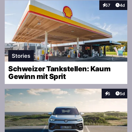
Artike
57
4d
Interaktionen
Stories
Schweizer Tankstellen: Kaum
Gewinn mit Sprit
Artike
5
5d
Interaktionen