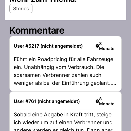
Stories
Kommentare
Artikel veröffent
8
User #5217 (nicht angemeldet)
Monate
Führt ein Roadpricing für alle Fahrzeuge
ein. Unabhängig vom Verbrauch. Die
sparsamen Verbrenner zahlen auch
weniger als bei der Einführung geplant...
Fair wäre eine CO2 Abgabe und
Roadpricing unabhängig vom
Artikel veröffent
8
User #761 (nicht angemeldet)
Monate
Energieträger. Das ist Nachhaltig.
Sobald eine Abgabe in Kraft tritt, steige
ich wieder um auf einen Verbrenner und
andere werden es gleich tun. Dann aber