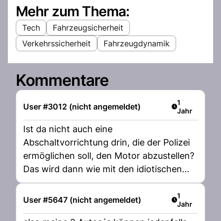
Mehr zum Thema:
Tech
Fahrzeugsicherheit
Verkehrssicherheit
Fahrzeugdynamik
Kommentare
Artikel veröff
1
User #3012 (nicht angemeldet)
Jahr
Ist da nicht auch eine
Abschaltvorrichtung drin, die der Polizei
ermöglichen soll, den Motor abzustellen?
Das wird dann wie mit den idiotischen
elektronischen Schlüsseln: Die Kriminellen
stellen sich drauf ein, haben dann die
Artikel veröff
1
User #5647 (nicht angemeldet)
Jahr
Abschaltvorrichtung und können dann