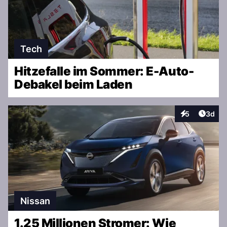
Tech
Hitzefalle im Sommer: E-Auto-
Debakel beim Laden
Artike
5
3d
Interaktionen
Nissan
1.25 Millionen Stromer: Wie