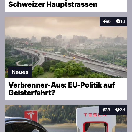
Schweizer Hauptstrassen
Artike
59
1d
Interaktionen
Neues
Verbrenner-Aus: EU-Politik auf
Geisterfahrt?
Artike
38
2d
Interaktionen