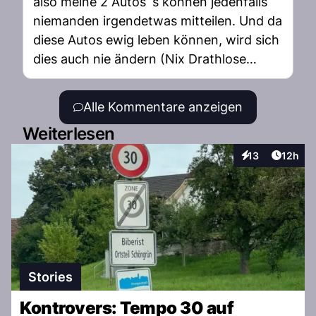
jeden abzocken.
also meine 2 Autos´s können jedenfalls
niemanden irgendetwas mitteilen. Und da
diese Autos ewig leben können, wird sich
dies auch nie ändern (Nix Drathlose
verbindung, nix GPS)
Alle Kommentare anzeigen
Weiterlesen
Artikel
13
12h
Interaktionen
Stories
Kontrovers: Tempo 30 auf