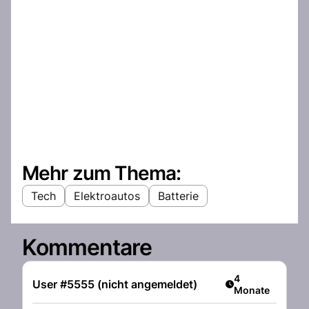
Mehr zum Thema:
Tech
Elektroautos
Batterie
Kommentare
Artikel veröffent
4
User #5555 (nicht angemeldet)
Monate