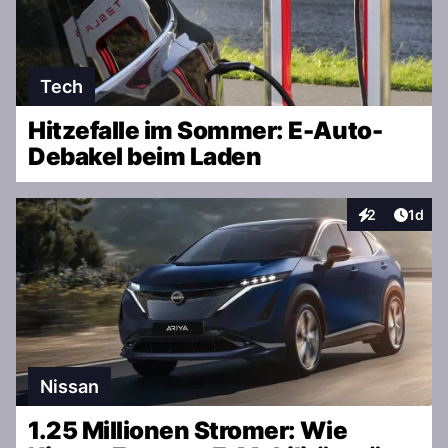
Tech
Hitzefalle im Sommer: E-Auto-
Debakel beim Laden
Artike
2
1d
Interaktionen
Nissan
1.25 Millionen Stromer: Wie