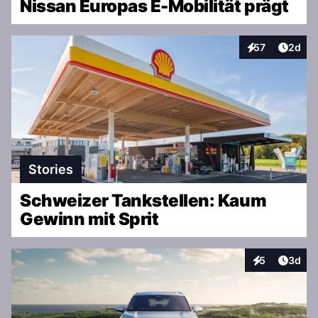
Nissan Europas E-Mobilität prägt
Artike
57
2d
Interaktionen
Stories
Schweizer Tankstellen: Kaum
Gewinn mit Sprit
Artike
5
3d
Interaktionen