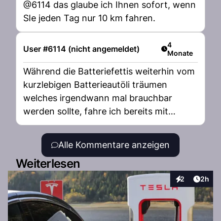
@6114 das glaube ich Ihnen sofort, wenn
SIe jeden Tag nur 10 km fahren.
Artikel veröffent
4
User #6114 (nicht angemeldet)
Monate
Während die Batteriefettis weiterhin vom
kurzlebigen Batterieautöli träumen
welches irgendwann mal brauchbar
werden sollte, fahre ich bereits mit
meinem äusserst sparsamen
Vollhybriden. Schon bald 6 Wochen bin
Alle Kommentare anzeigen
ich tagtäglich damit unterwegs und noch
Weiterlesen
nie musste ich an die Tankstelle fahren,
obwohl der Benzintank nur 40 Liter fasst.
Artike
2
2h
Interaktionen
Das ist Technik von morgen, aber ich
gönne jedem Steckdosenfahrer seine
Freude am übergewichtigen Oldtimer😂!