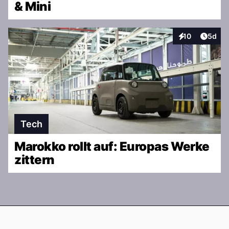
& Mini
Artike
10
5d
Interaktionen
Tech
Marokko rollt auf: Europas Werke
zittern
Footer