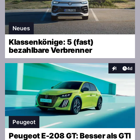
Neues
Klassenkönige: 5 (fast)
bezahlbare Verbrenner
Artike
1
4d
Interaktionen
Peugeot
Peugeot E-208 GT: Besser als GTI