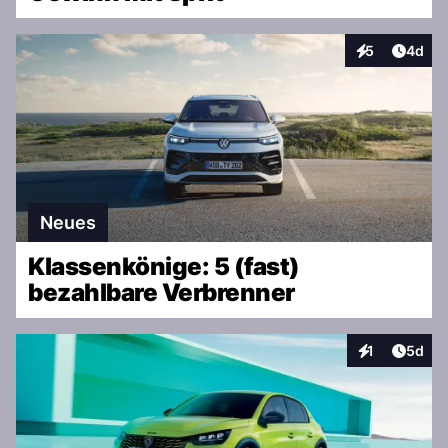
Artike
5
4d
Interaktionen
Neues
Klassenkönige: 5 (fast)
bezahlbare Verbrenner
Artike
1
5d
Interaktionen