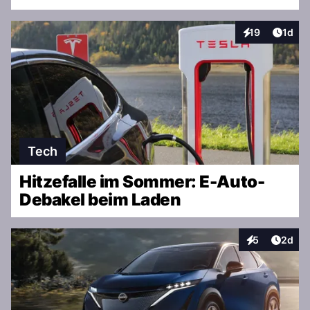
Artike
19
1d
Interaktionen
Tech
Hitzefalle im Sommer: E-Auto-
Debakel beim Laden
Artike
5
2d
Interaktionen