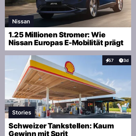
Nissan
1.25 Millionen Stromer: Wie
Nissan Europas E-Mobilität prägt
Artike
57
3d
Interaktionen
Stories
Schweizer Tankstellen: Kaum
Gewinn mit Sprit