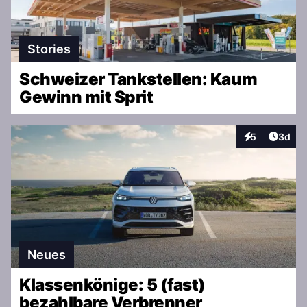
Stories
Schweizer Tankstellen: Kaum
Gewinn mit Sprit
Artike
5
3d
Interaktionen
Neues
Klassenkönige: 5 (fast)
bezahlbare Verbrenner