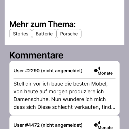
Mehr zum Thema:
Stories
Batterie
Porsche
Kommentare
Artikel veröffent
4
User #2290 (nicht angemeldet)
Monate
Stell dir vor ich baue die besten Möbel,
von heute auf morgen produziere ich
Damenschuhe. Nun wundere ich mich
dass sich Diese schlecht verkaufen, finde
den Fehler.
Artikel veröffent
4
User #4472 (nicht angemeldet)
Monate