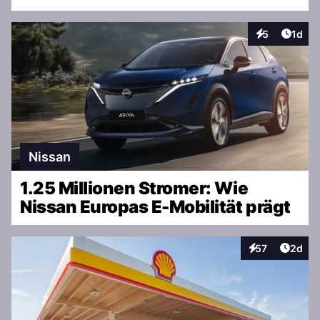
Artike
5
1d
Interaktionen
Nissan
1.25 Millionen Stromer: Wie
Nissan Europas E-Mobilität prägt
Artike
57
2d
Interaktionen