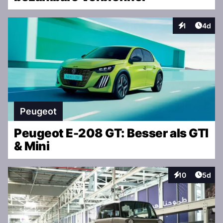
Artike
1
4d
Interaktionen
Peugeot
Peugeot E-208 GT: Besser als GTI
& Mini
Artike
10
5d
Interaktionen