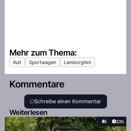
Mehr zum Thema:
Kult
Sportwagen
Lamborghini
Kommentare
Schreibe einen Kommentar
Weiterlesen
Artikel 
5
22h
Interaktionen