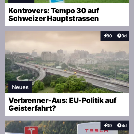
Kontrovers: Tempo 30 auf
Schweizer Hauptstrassen
Artike
80
3d
Interaktionen
Neues
Verbrenner-Aus: EU-Politik auf
Geisterfahrt?
Artike
39
4d
Interaktionen