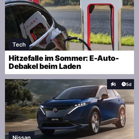
Tech
Hitzefalle im Sommer: E-Auto-
Debakel beim Laden
Artike
6
5d
Interaktionen
Nissan