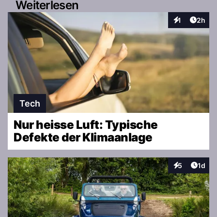
Weiterlesen
Artike
1
2h
Interaktionen
Tech
Nur heisse Luft: Typische
Defekte der Klimaanlage
Artike
5
1d
Interaktionen