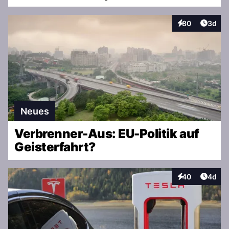
Artike
80
3d
Interaktionen
Neues
Verbrenner-Aus: EU-Politik auf
Geisterfahrt?
Artike
40
4d
Interaktionen