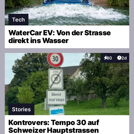
Tech
WaterCar EV: Von der Strasse
direkt ins Wasser
Artike
80
2d
Interaktionen
Stories
Kontrovers: Tempo 30 auf
Schweizer Hauptstrassen