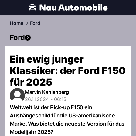
automobile.
NAU.ch
Home
Ford
Ford
Ein ewig junger
Klassiker: der Ford F150
für 2025
Marvin Kahlenberg
26.11.2024 - 06:15
Weltweit ist der Pick-up F150 ein
Aushängeschild für die US-amerikanische
Marke. Was bietet die neueste Version für das
Modelljahr 2025?