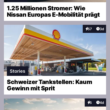
1.25 Millionen Stromer: Wie
Nissan Europas E-Mobilität prägt
Artike
57
3d
Interaktionen
Stories
Schweizer Tankstellen: Kaum
Gewinn mit Sprit
Artike
5
4d
Interaktionen