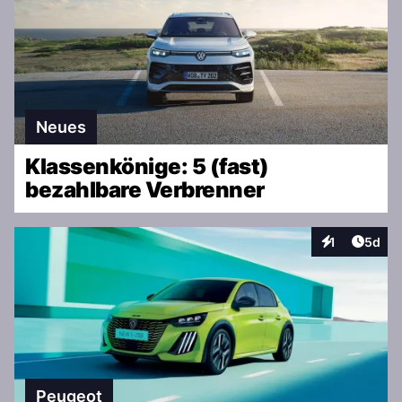
Neues
Klassenkönige: 5 (fast)
bezahlbare Verbrenner
Artike
1
5d
Interaktionen
Peugeot