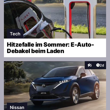
Tech
Hitzefalle im Sommer: E-Auto-
Debakel beim Laden
Artike
5
2d
Interaktionen
Nissan