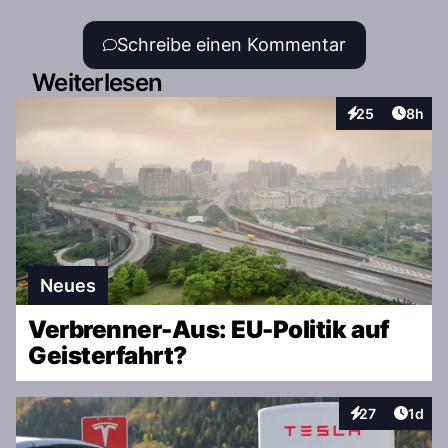
Schreibe einen Kommentar
Weiterlesen
Artike
25
8h
Interaktionen
Neues
Verbrenner-Aus: EU-Politik auf
Geisterfahrt?
Artike
27
1d
Interaktionen