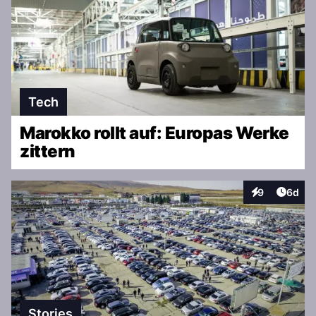
Tech
Marokko rollt auf: Europas Werke
zittern
Artike
9
6d
Interaktionen
Stories