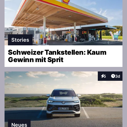
Stories
Schweizer Tankstellen: Kaum
Gewinn mit Sprit
Artike
5
3d
Interaktionen
Neues