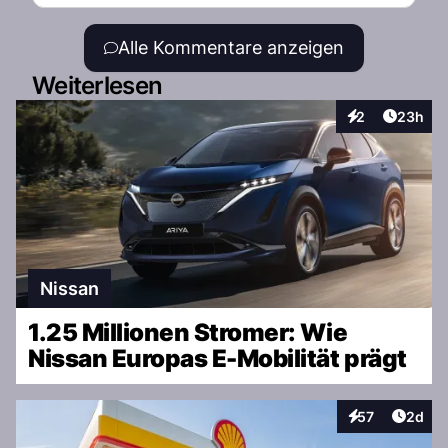
Alle Kommentare anzeigen
Weiterlesen
Artikel 
2
23h
Interaktionen
Nissan
1.25 Millionen Stromer: Wie
Nissan Europas E-Mobilität prägt
Artike
57
2d
Interaktionen