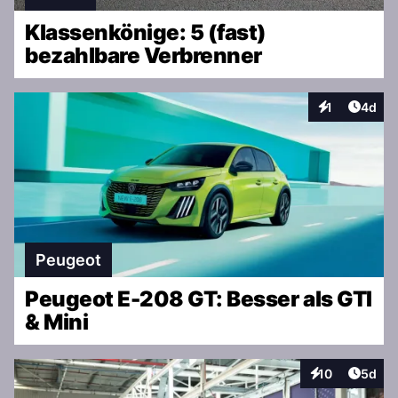
Klassenkönige: 5 (fast)
bezahlbare Verbrenner
Artike
1
4d
Interaktionen
Peugeot
Peugeot E-208 GT: Besser als GTI
& Mini
Artike
10
5d
Interaktionen