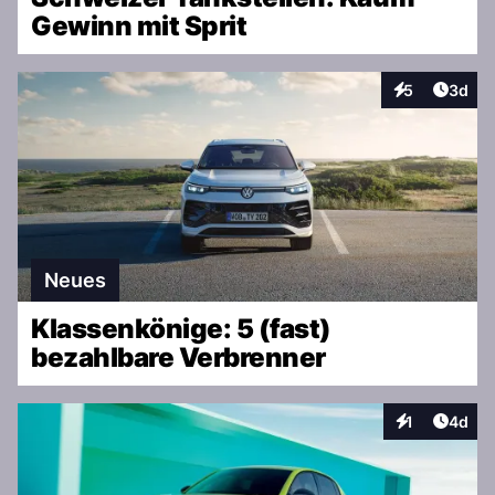
Gewinn mit Sprit
Artike
5
3d
Interaktionen
Neues
Klassenkönige: 5 (fast)
bezahlbare Verbrenner
Artike
1
4d
Interaktionen