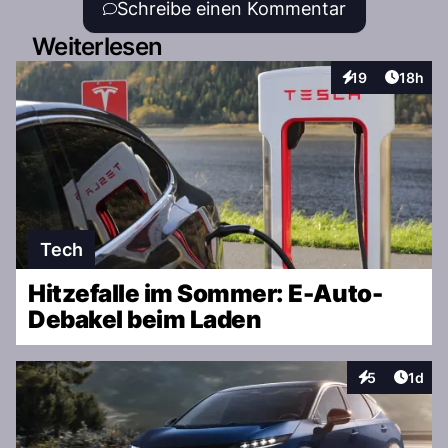
Schreibe einen Kommentar
Weiterlesen
Artikel
19
18h
Interaktionen
Tech
Hitzefalle im Sommer: E-Auto-
Debakel beim Laden
Artike
5
1d
Interaktionen