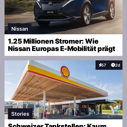
Nissan
1.25 Millionen Stromer: Wie
Nissan Europas E-Mobilität prägt
Artike
57
2d
Interaktionen
Stories
Schweizer Tankstellen: Kaum