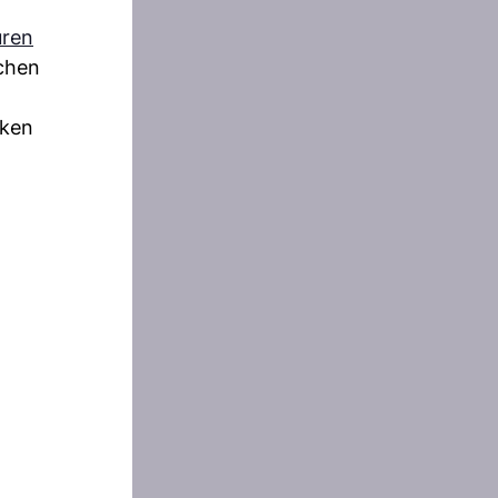
uren
ichen
rken