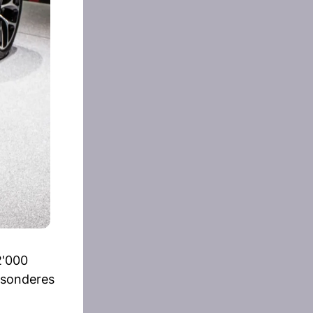
2'000
esonderes