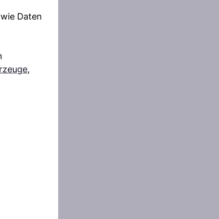
 wie Daten
n
hrzeuge
,