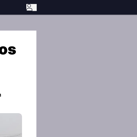
tos
h