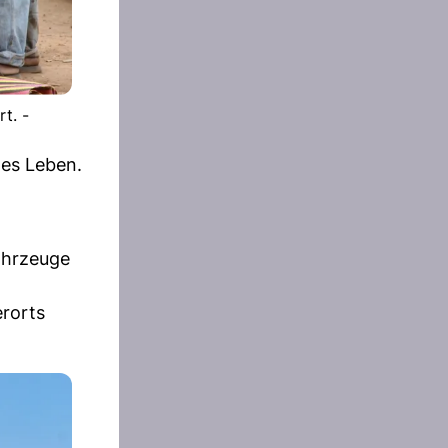
t. -
tes Leben.
ahrzeuge
erorts