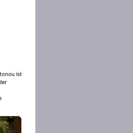
tonou ist
der
e