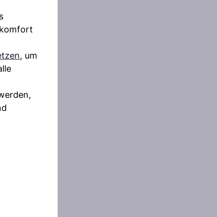
s
rkomfort
etzen
, um
lle
 werden,
nd