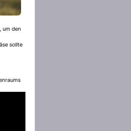
t, um den
se sollte
nenraums