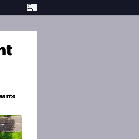
ht
esamte