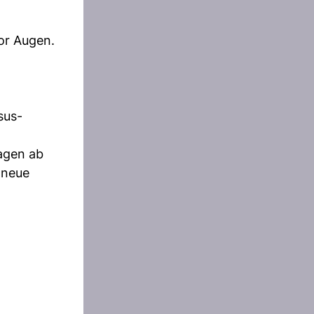
or Augen.
sus-
agen ab
 neue