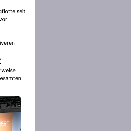
lotte seit
vor
iveren
t
rweise
 gesamten