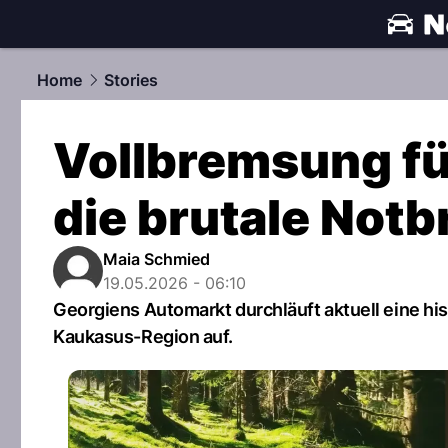
automobile
Home
Stories
Vollbremsung für 
die brutale Not
Maia Schmied
19.05.2026 - 06:10
Georgiens Automarkt durchläuft aktuell eine hi
Kaukasus-Region auf.