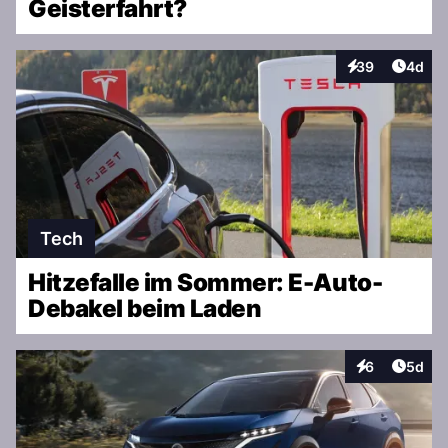
Geisterfahrt?
Artike
39
4d
Interaktionen
Tech
Hitzefalle im Sommer: E-Auto-
Debakel beim Laden
Artike
6
5d
Interaktionen