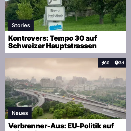
Stories
Kontrovers: Tempo 30 auf
Schweizer Hauptstrassen
Artike
80
3d
Interaktionen
Neues
Verbrenner-Aus: EU-Politik auf