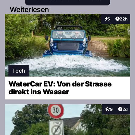
Weiterlesen
Artikel 
5
22h
Interaktionen
Tech
WaterCar EV: Von der Strasse
direkt ins Wasser
Artike
79
2d
Interaktionen