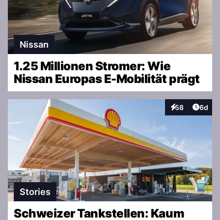
Nissan
1.25 Millionen Stromer: Wie
Nissan Europas E-Mobilität prägt
Artike
58
6d
Interaktionen
Stories
Schweizer Tankstellen: Kaum