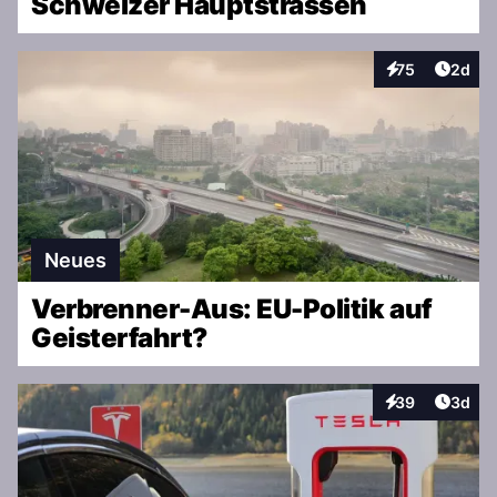
Schweizer Hauptstrassen
Artike
75
2d
Interaktionen
Neues
Verbrenner-Aus: EU-Politik auf
Geisterfahrt?
Artike
39
3d
Interaktionen