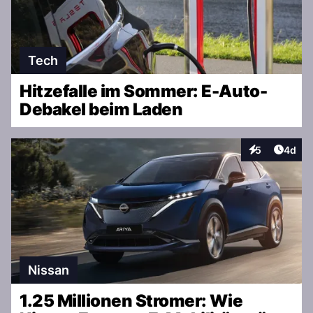
Tech
Hitzefalle im Sommer: E-Auto-
Debakel beim Laden
Artike
5
4d
Interaktionen
Nissan
1.25 Millionen Stromer: Wie