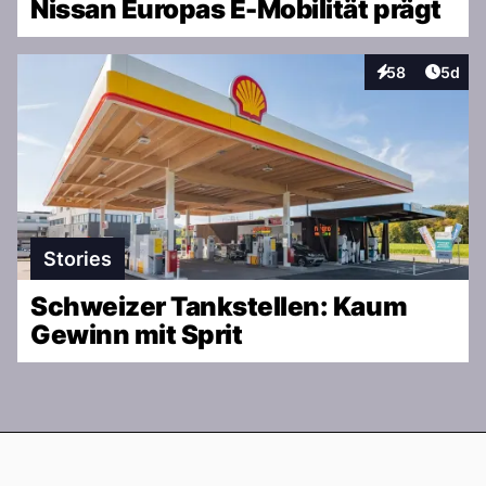
Nissan Europas E-Mobilität prägt
Artike
58
5d
Interaktionen
Stories
Schweizer Tankstellen: Kaum
Gewinn mit Sprit
Footer