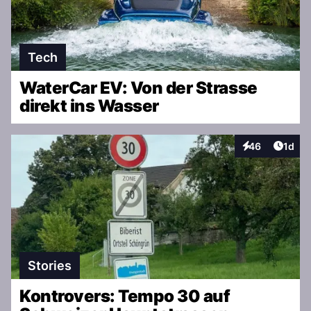
Tech
WaterCar EV: Von der Strasse
direkt ins Wasser
Artike
46
1d
Interaktionen
Stories
Kontrovers: Tempo 30 auf