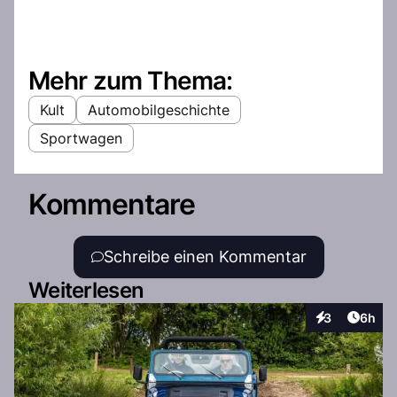
Mehr zum Thema:
Kult
Automobilgeschichte
Sportwagen
Kommentare
Schreibe einen Kommentar
Weiterlesen
Artike
3
6h
Interaktionen