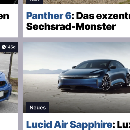
en
Panther 6
: Das exzent
Sechsrad-Monster
Artikel veröffentlicht:
145d
aktionen
Neues
Lucid Air Sapphire
: L