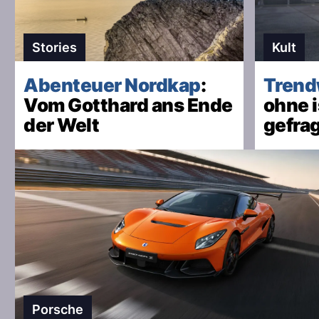
Stories
Kult
Abenteuer Nordkap
:
Tren
Vom Gotthard ans Ende
ohne i
der Welt
gefra
Porsche