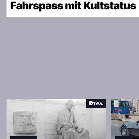
Fahrspass mit Kultstatus
Artikel veröffentlicht:
190d