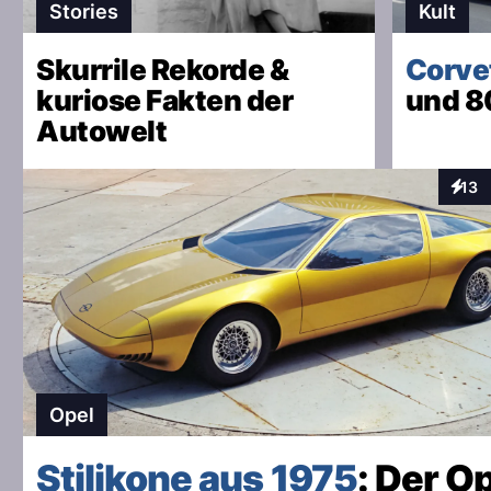
Stories
Kult
Skurrile Rekorde &
Corve
kuriose Fakten der
und 8
Autowelt
13
Inter
Opel
Stilikone aus 1975
: Der O