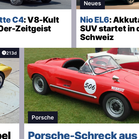
Neues
tte C4
: V8-Kult
Nio EL6
: Akku
0er-Zeitgeist
SUV startet in 
Schweiz
Artikel veröffentlicht:
213d
aktionen
Porsche
pel
Porsche-Schreck aus