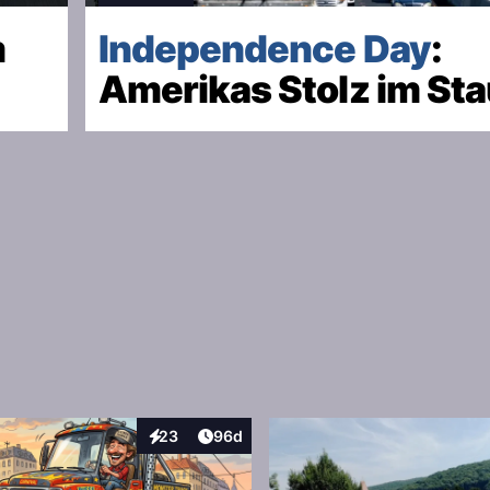
m
Independence Day
:
Amerikas Stolz im Sta
:
Artikel veröffentlicht:
23
96d
Interaktionen