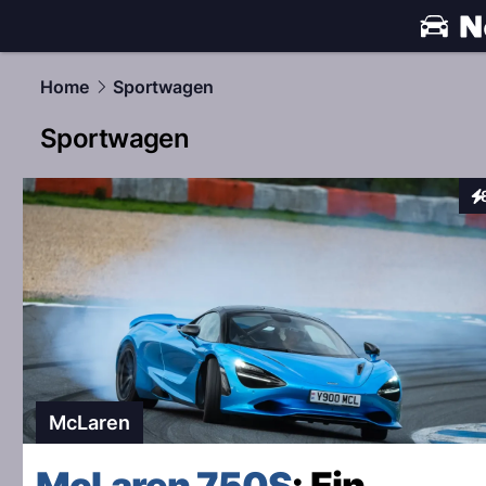
automobile
Home
Sportwagen
Sportwagen
In
McLaren
McLaren 750S
: Ein