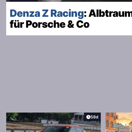
Denza Z Racing
: Albtrau
für Porsche & Co
Artikel veröffentlicht
58d