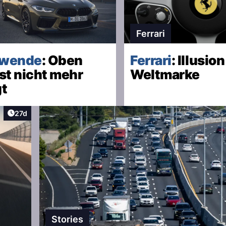
Ferrari
dwende
: Oben
Ferrari
: Illusio
st nicht mehr
Weltmarke
gt
Artikel veröffentlicht:
27d
Stories