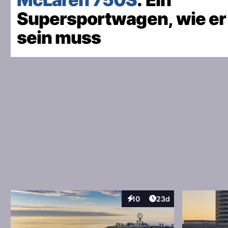
Supersportwagen, wie er
sein muss
Artikel veröffentlicht
10
23d
Interaktionen