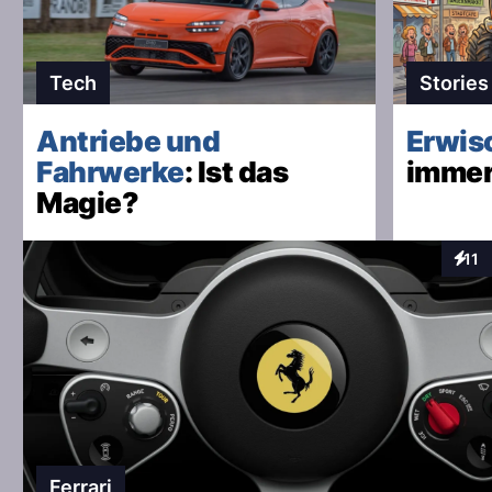
Tech
Stories
Antriebe und
Erwis
Fahrwerke
: Ist das
immer
Magie?
11
Inter
Ferrari