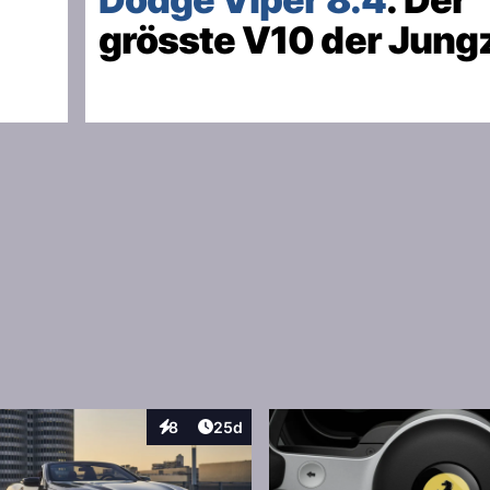
grösste V10 der Jungz
:
Artikel veröffentlicht:
8
25d
Interaktionen