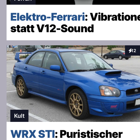
Elektro-Ferrari
: Vibration
statt V12-Sound
12
Inter
Kult
WRX STI
: Puristischer