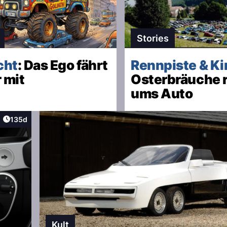
Stories
cht
: Das Ego fährt
Rennpiste & K
 mit
Osterbräuche 
ums Auto
Artikel veröffentlicht:
135d
aktionen
Kult