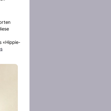
orten
diese
s «Hippie-
es