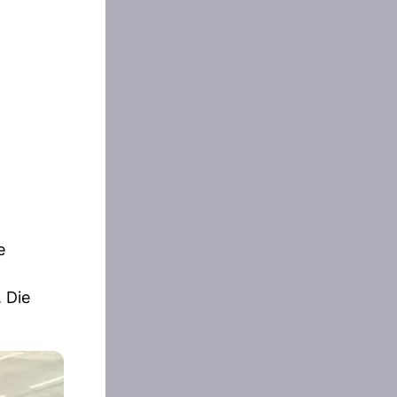
e
 Die