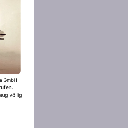
ria GmbH
rufen.
eug völlig