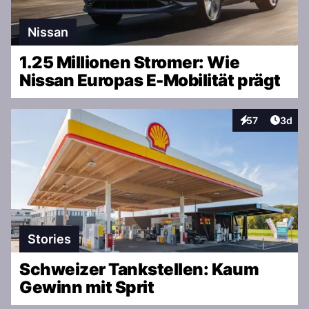
Nissan
1.25 Millionen Stromer: Wie
Nissan Europas E-Mobilität prägt
Artike
57
3d
Interaktionen
Stories
Schweizer Tankstellen: Kaum
Gewinn mit Sprit