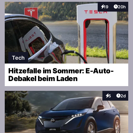
Artikel 
19
20h
Interaktionen
Tech
Hitzefalle im Sommer: E-Auto-
Debakel beim Laden
Artike
5
2d
Interaktionen