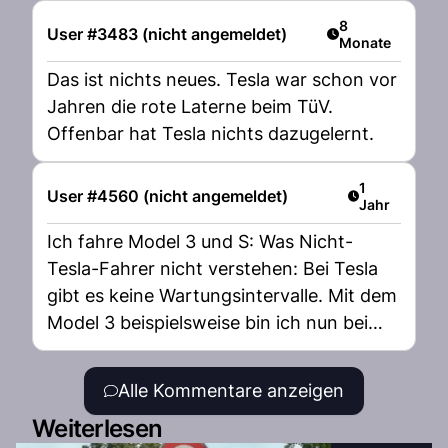
Artikel veröffent
8
User #3483 (nicht angemeldet)
Monate
Das ist nichts neues. Tesla war schon vor
Jahren die rote Laterne beim TüV.
Offenbar hat Tesla nichts dazugelernt.
Artikel veröff
1
User #4560 (nicht angemeldet)
Jahr
Ich fahre Model 3 und S: Was Nicht-
Tesla-Fahrer nicht verstehen: Bei Tesla
gibt es keine Wartungsintervalle. Mit dem
Model 3 beispielsweise bin ich nun bei
70‘000km und ear noch nie im
Servicecenter. Mein Vorgehen: Ich
Alle Kommentare anzeigen
besuche den TÜV, schaue ob es etwas zu
Weiterlesen
beheben gibt. Falls ja -> gezielt beheben.