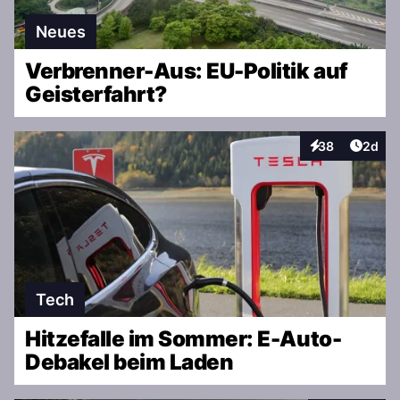
Neues
Verbrenner-Aus: EU-Politik auf
Geisterfahrt?
Artike
38
2d
Interaktionen
Tech
Hitzefalle im Sommer: E-Auto-
Debakel beim Laden