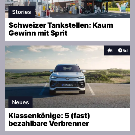
Stories
Schweizer Tankstellen: Kaum
Gewinn mit Sprit
Artike
5
5d
Interaktionen
Neues
Klassenkönige: 5 (fast)
bezahlbare Verbrenner