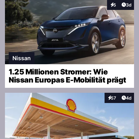
Artike
5
3d
Interaktionen
Nissan
1.25 Millionen Stromer: Wie
Nissan Europas E-Mobilität prägt
Artike
57
4d
Interaktionen