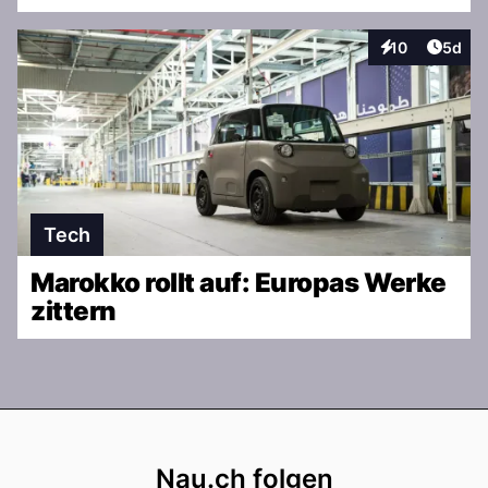
Artike
10
5d
Interaktionen
Tech
Marokko rollt auf: Europas Werke
zittern
Footer
Nau.ch folgen