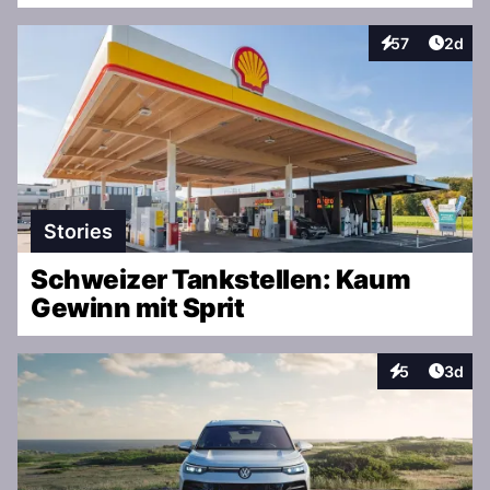
Artike
57
2d
Interaktionen
Stories
Schweizer Tankstellen: Kaum
Gewinn mit Sprit
Artike
5
3d
Interaktionen