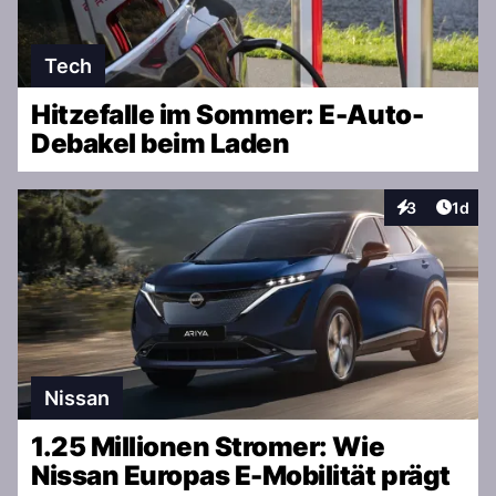
Tech
Hitzefalle im Sommer: E-Auto-
Debakel beim Laden
Artike
3
1d
Interaktionen
Nissan
1.25 Millionen Stromer: Wie
Nissan Europas E-Mobilität prägt