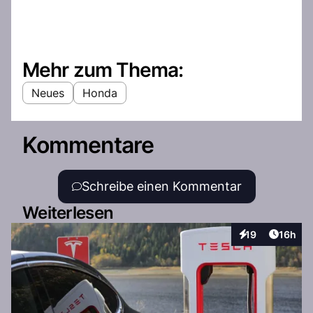
Mehr zum Thema:
Neues
Honda
Kommentare
Schreibe einen Kommentar
Weiterlesen
Artikel
19
16h
Interaktionen