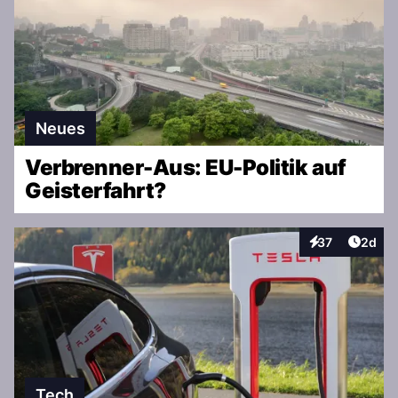
Neues
Verbrenner-Aus: EU-Politik auf
Geisterfahrt?
Artike
37
2d
Interaktionen
Tech