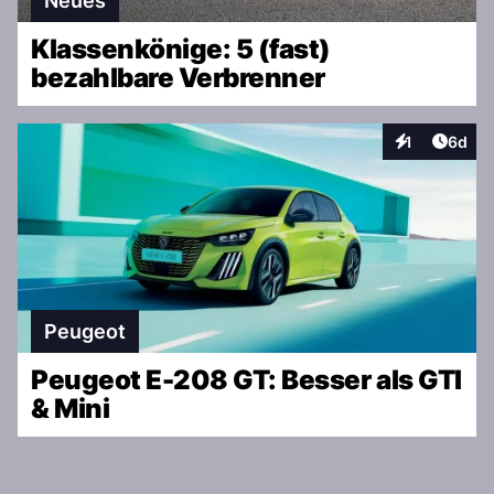
Neues
Klassenkönige: 5 (fast)
bezahlbare Verbrenner
Artike
1
6d
Interaktionen
Peugeot
Peugeot E-208 GT: Besser als GTI
& Mini