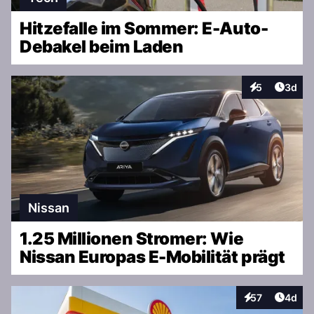
Hitzefalle im Sommer: E-Auto-
Debakel beim Laden
Artike
5
3d
Interaktionen
Nissan
1.25 Millionen Stromer: Wie
Nissan Europas E-Mobilität prägt
Artike
57
4d
Interaktionen