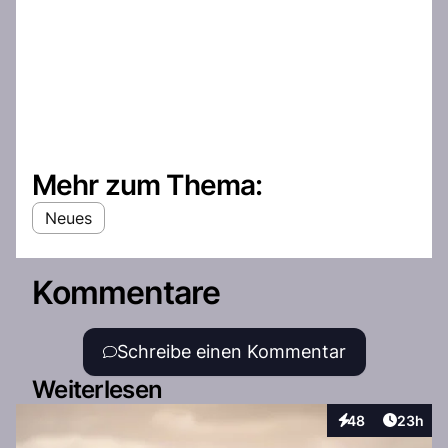
Mehr zum Thema:
Neues
Kommentare
Schreibe einen Kommentar
Weiterlesen
Artikel 
48
23h
Interaktionen