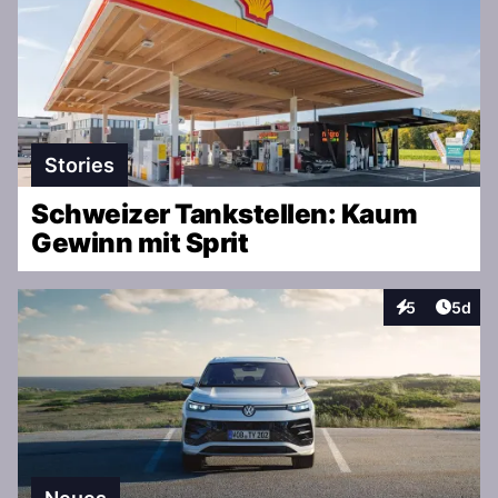
Stories
Schweizer Tankstellen: Kaum
Gewinn mit Sprit
Artike
5
5d
Interaktionen