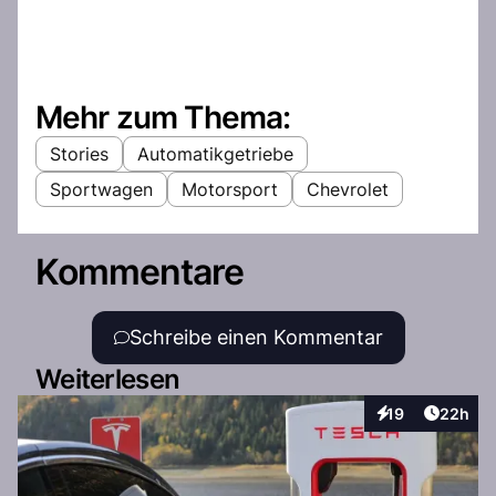
Mehr zum Thema:
Stories
Automatikgetriebe
Sportwagen
Motorsport
Chevrolet
Kommentare
Schreibe einen Kommentar
Weiterlesen
Artikel 
19
22h
Interaktionen