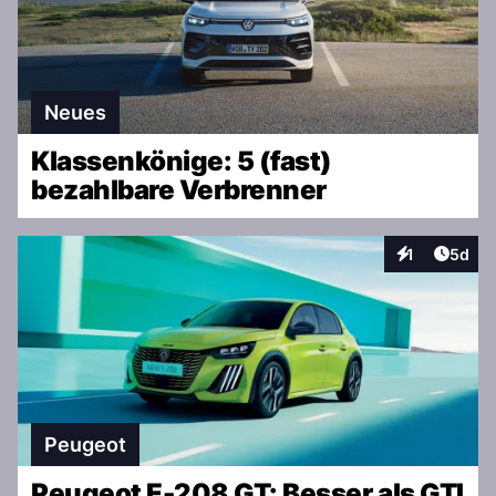
Neues
Klassenkönige: 5 (fast)
bezahlbare Verbrenner
Artike
1
5d
Interaktionen
Peugeot
Peugeot E-208 GT: Besser als GTI