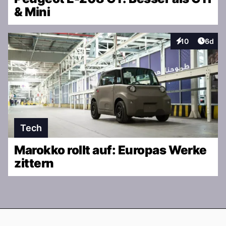
& Mini
Artike
10
6d
Interaktionen
Tech
Marokko rollt auf: Europas Werke
zittern
Footer