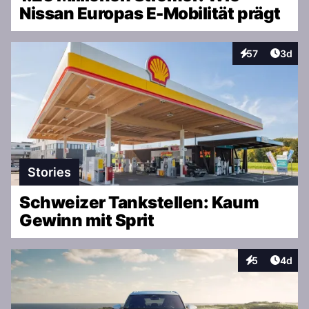
Nissan Europas E-Mobilität prägt
Artike
57
3d
Interaktionen
Stories
Schweizer Tankstellen: Kaum
Gewinn mit Sprit
Artike
5
4d
Interaktionen