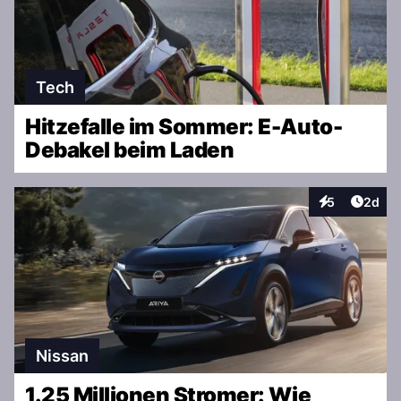
Tech
Hitzefalle im Sommer: E-Auto-
Debakel beim Laden
Artike
5
2d
Interaktionen
Nissan
1.25 Millionen Stromer: Wie