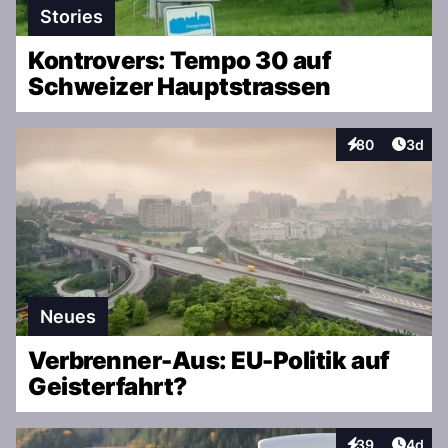
Stories
Kontrovers: Tempo 30 auf
Schweizer Hauptstrassen
Artike
80
3d
Interaktionen
Neues
Verbrenner-Aus: EU-Politik auf
Geisterfahrt?
Artike
39
4d