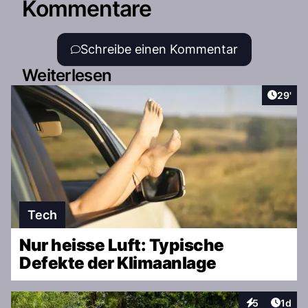
Kommentare
Schreibe einen Kommentar
Weiterlesen
Artikel
29'
Tech
Nur heisse Luft: Typische
Defekte der Klimaanlage
Artike
5
1d
Interaktionen