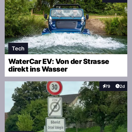
Tech
WaterCar EV: Von der Strasse
direkt ins Wasser
Artike
79
2d
Interaktionen